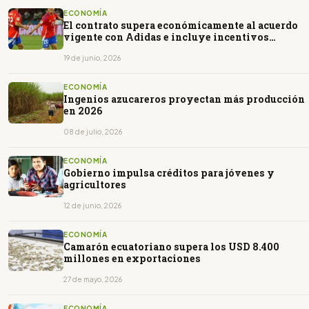
ECONOMÍA
El contrato supera económicamente al acuerdo
vigente con Adidas e incluye incentivos
vinculados al desempeño deportivo
19 de junio, 2026
ECONOMÍA
Ingenios azucareros proyectan más producción
en 2026
08 de julio, 2026
ECONOMÍA
Gobierno impulsa créditos para jóvenes y
agricultores
12 de junio, 2026
ECONOMÍA
Camarón ecuatoriano supera los USD 8.400
millones en exportaciones
27 de mayo, 2026
ECONOMÍA