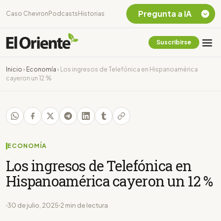
Pregunta a IA
Caso Chevron
Podcasts
Historias
Suscribirse
Quiero Información
sobre el Caso
Inicio
›
Economía
›
Los ingresos de Telefónica en Hispanoamérica
Chevron Ecuador
cayeron un 12 %
Listar destinos
turísticos de la
Amazonia Ecuatoriana
¿En que consiste la
tasa minera que rige en
Ecuador?
ECONOMÍA
Los ingresos de Telefónica en
Hispanoamérica cayeron un 12 %
30 de julio, 2025
2 min de lectura