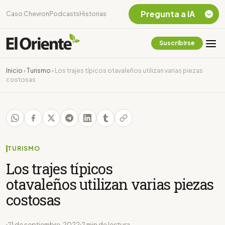
Pregunta a IA
Caso Chevron
Podcasts
Historias
Suscribirse
Quiero Información
sobre el Caso
Inicio
›
Turismo
›
Los trajes típicos otavaleños utilizan varias piezas
Chevron Ecuador
costosas
Listar destinos
turísticos de la
Amazonia Ecuatoriana
¿En que consiste la
tasa minera que rige en
Ecuador?
TURISMO
Los trajes típicos
otavaleños utilizan varias piezas
costosas
21 de septiembre, 2022
2 min de lectura