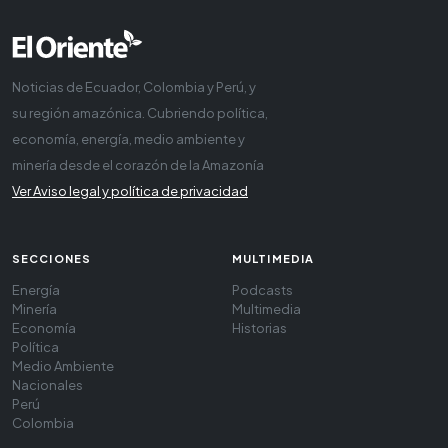
Noticias de Ecuador, Colombia y Perú, y
su región amazónica. Cubriendo política,
economía, energía, medio ambiente y
minería desde el corazón de la Amazonía
Ver Aviso legal y política de privacidad
SECCIONES
MULTIMEDIA
Energía
Podcasts
Minería
Multimedia
Economía
Historias
Política
Medio Ambiente
Nacionales
Perú
Colombia