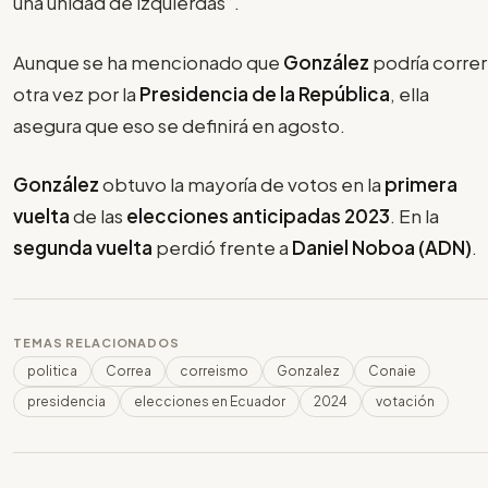
una unidad de izquierdas”.
Aunque se ha mencionado que
González
podría correr
otra vez por la
Presidencia de la República
, ella
asegura que eso se definirá en agosto.
González
obtuvo la mayoría de votos en la
primera
vuelta
de las
elecciones anticipadas 2023
. En la
segunda vuelta
perdió frente a
Daniel Noboa (ADN)
.
TEMAS RELACIONADOS
politica
Correa
correismo
Gonzalez
Conaie
presidencia
elecciones en Ecuador
2024
votación