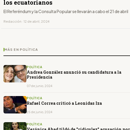
los ecuatorianos
El Referéndum y la Consulta Popular se llevarán a cabo el 21 de abril
Redacción · 12 de abril, 2024
MÁS EN POLÍTICA
POLÍTICA
Andrea González anunció su candidatura a la
Presidencia
07 de junio, 2024
POLÍTICA
Rafael Correa criticó a Leonidas Iza
25 de junio, 2024
POLÍTICA
Verónica Abad tildó de "ridiculez" acusación por