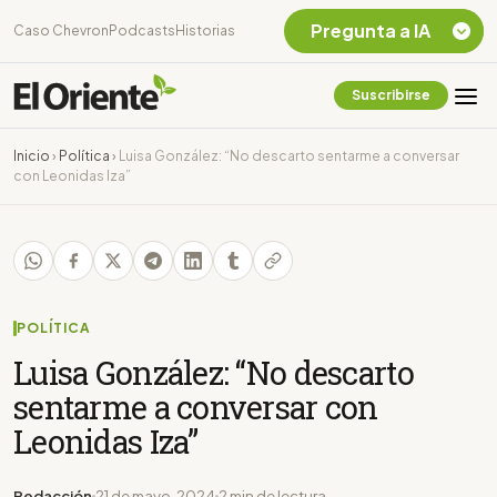
Pregunta a IA
Caso Chevron
Podcasts
Historias
Suscribirse
Quiero Información
sobre el Caso
Inicio
›
Política
›
Luisa González: “No descarto sentarme a conversar
Chevron Ecuador
con Leonidas Iza”
Listar destinos
turísticos de la
Amazonia Ecuatoriana
¿En que consiste la
tasa minera que rige en
Ecuador?
POLÍTICA
Luisa González: “No descarto
sentarme a conversar con
Leonidas Iza”
Redacción
21 de mayo, 2024
2 min de lectura