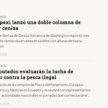
ENTE
opaxi lanzó una doble columna de
y ceniza
de Alertas de Ceniza Volcánica de Washington reportó tres
e ceniza observadas en satélite con alturas de hasta
ros
, 2023
ENTE
putados evaluarán la lucha de
 contra la pesca ilegal
ción de la comisión de Pesca del Parlamento Europeo
ertos y fábricas en Ecuador y se reunirá con representantes
 y autoridades nacionales en jornadas que comenzarán el
 terminarán el viernes 24 de febrero.
ro, 2023