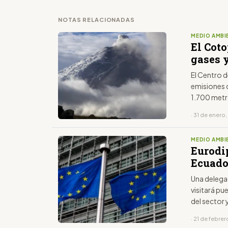
NOTAS RELACIONADAS
MEDIO AMBI
El Cot
gases 
El Centro 
emisiones d
1.700 met
· 31 de enero
MEDIO AMBI
Eurodi
Ecuador
Una delega
visitará pu
del sector
miércoles y
· 21 de febre