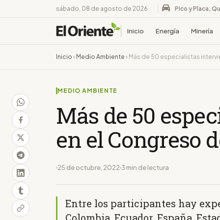
sábado, 08 de agosto de 2026
Pico y Placa, Qu
Inicio
Energía
Minería
Inicio
›
Medio Ambiente
›
Más de 50 especialistas inter
MEDIO AMBIENTE
Más de 50 especi
en el Congreso 
25 de octubre, 2022
3 min de lectura
Entre los participantes hay expe
Colombia, Ecuador, España, Esta