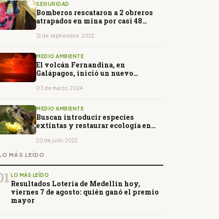
SEGURIDAD
Bomberos rescataron a 2 obreros
atrapados en mina por casi 48
horas
12 de septiembre, 2022
MEDIO AMBIENTE
El volcán Fernandina, en
Galápagos, inició un nuevo
proceso eruptivo
03 de marzo, 2024
MEDIO AMBIENTE
Buscan introducir especies
extintas y restaurar ecología en
isla de Galápagos
20 de julio, 2022
LO MÁS LEÍDO
01
LO MÁS LEÍDO
Resultados Lotería de Medellín hoy,
viernes 7 de agosto: quién ganó el premio
mayor