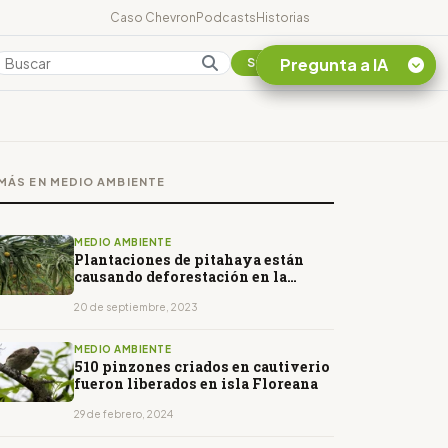
Caso Chevron
Podcasts
Historias
Pregunta a IA
Colombia
Suscribirse
Quiero Información
sobre el Caso
MÁS EN MEDIO AMBIENTE
Chevron Ecuador
Listar destinos
turísticos de la
MEDIO AMBIENTE
Amazonia Ecuatoriana
Plantaciones de pitahaya están
causando deforestación en la
¿En que consiste la
región amazónica
tasa minera que rige en
20 de septiembre, 2023
Ecuador?
MEDIO AMBIENTE
510 pinzones criados en cautiverio
fueron liberados en isla Floreana
29 de febrero, 2024