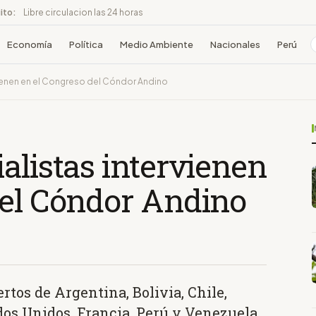
ito:
Libre circulacion las 24 horas
Economía
Política
Medio Ambiente
Nacionales
Perú
vienen en el Congreso del Cóndor Andino
alistas intervienen
del Cóndor Andino
rtos de Argentina, Bolivia, Chile,
dos Unidos, Francia, Perú y Venezuela