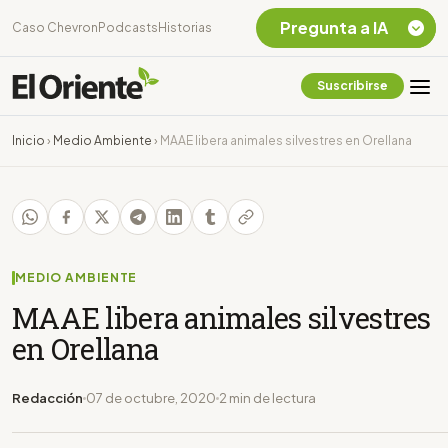
Pregunta a IA
Caso Chevron
Podcasts
Historias
Suscribirse
Quiero Información
sobre el Caso
Inicio
›
Medio Ambiente
›
MAAE libera animales silvestres en Orellana
Chevron Ecuador
Listar destinos
turísticos de la
Amazonia Ecuatoriana
¿En que consiste la
tasa minera que rige en
MEDIO AMBIENTE
Ecuador?
MAAE libera animales silvestres
en Orellana
Redacción
07 de octubre, 2020
2 min de lectura