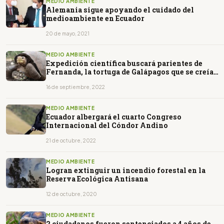
MEDIO AMBIENTE
Alemania sigue apoyando el cuidado del
medioambiente en Ecuador
20 de mayo, 2021
MEDIO AMBIENTE
Expedición científica buscará parientes de
Fernanda, la tortuga de Galápagos que se creía
extinta
16 de septiembre, 2022
MEDIO AMBIENTE
Ecuador albergará el cuarto Congreso
Internacional del Cóndor Andino
21 de octubre, 2022
MEDIO AMBIENTE
Logran extinguir un incendio forestal en la
Reserva Ecológica Antisana
12 de octubre, 2020
MEDIO AMBIENTE
2 ciudadanos fueron sentenciados a 4 años de