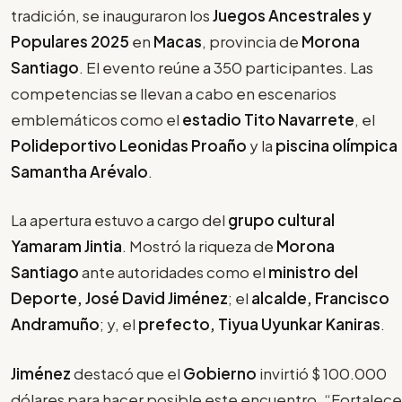
tradición, se inauguraron los
Juegos Ancestrales y
Populares 2025
en
Macas
, provincia de
Morona
Santiago
. El evento reúne a 350 participantes. Las
competencias se llevan a cabo en escenarios
emblemáticos como el
estadio Tito Navarrete
, el
Polideportivo Leonidas Proaño
y la
piscina olímpica
Samantha Arévalo
.
La apertura estuvo a cargo del
grupo cultural
Yamaram Jintia
. Mostró la riqueza de
Morona
Santiago
ante autoridades como el
ministro del
Deporte, José David Jiménez
; el
alcalde, Francisco
Andramuño
; y, el
prefecto, Tiyua Uyunkar Kaniras
.
Jiménez
destacó que el
Gobierno
invirtió $ 100.000
dólares para hacer posible este encuentro. “Fortalece