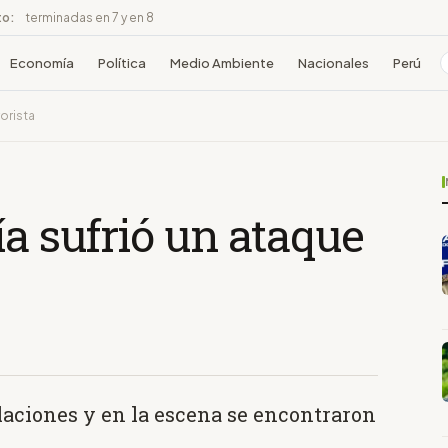
to:
terminadas en 7 y en 8
Economía
Política
Medio Ambiente
Nacionales
Perú
rorista
ía sufrió un ataque
alaciones y en la escena se encontraron