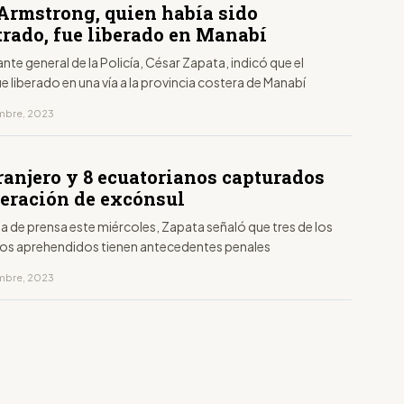
 Armstrong, quien había sido
trado, fue liberado en Manabí
te general de la Policía, César Zapata, indicó que el
e liberado en una vía a la provincia costera de Manabí
embre, 2023
ranjero y 8 ecuatorianos capturados
beración de excónsul
a de prensa este miércoles, Zapata señaló que tres de los
os aprehendidos tienen antecedentes penales
embre, 2023