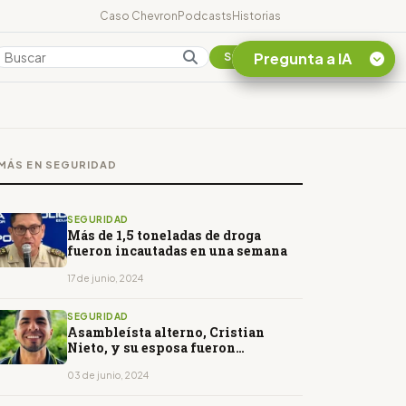
Caso Chevron
Podcasts
Historias
Pregunta a IA
Colombia
Suscribirse
Quiero Información
sobre el Caso
MÁS EN SEGURIDAD
Chevron Ecuador
Listar destinos
turísticos de la
SEGURIDAD
Amazonia Ecuatoriana
Más de 1,5 toneladas de droga
fueron incautadas en una semana
¿En que consiste la
tasa minera que rige en
17 de junio, 2024
Ecuador?
SEGURIDAD
Asambleísta alterno, Cristian
Nieto, y su esposa fueron
asesinados en Manta
03 de junio, 2024