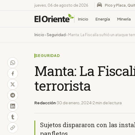
jueves, 06 de agosto de 2026
Pico y Placa, Qui
Inicio
Energía
Minería
Inicio
›
Seguridad
›
Manta: La Fiscalía sufrió un ataque ter
SEGURIDAD
Manta: La Fiscal
terrorista
Redacción
30 de enero, 2024
2 min de lectura
Sujetos dispararon con las inst
panfletos