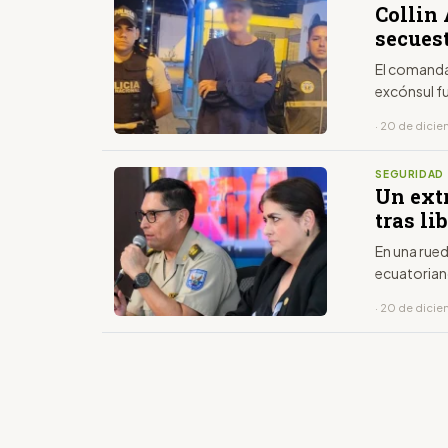
Collin
secues
El comandan
excónsul fu
· 20 de dici
SEGURIDAD
Un ext
tras li
En una rued
ecuatorian
· 20 de dici