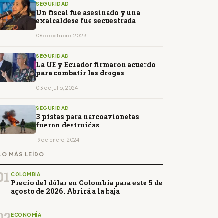
SEGURIDAD
Un fiscal fue asesinado y una
exalcaldese fue secuestrada
06 de octubre, 2023
SEGURIDAD
La UE y Ecuador firmaron acuerdo
para combatir las drogas
03 de julio, 2024
SEGURIDAD
3 pistas para narcoavionetas
fueron destruidas
19 de enero, 2024
LO MÁS LEÍDO
01
COLOMBIA
Precio del dólar en Colombia para este 5 de
agosto de 2026. Abrirá a la baja
02
ECONOMÍA