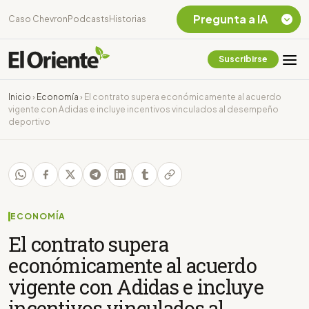
Pregunta a IA
Caso Chevron
Podcasts
Historias
Suscribirse
Quiero Información
sobre el Caso
Inicio
›
Economía
›
El contrato supera económicamente al acuerdo
Chevron Ecuador
vigente con Adidas e incluye incentivos vinculados al desempeño
deportivo
Listar destinos
turísticos de la
Amazonia Ecuatoriana
¿En que consiste la
tasa minera que rige en
Ecuador?
ECONOMÍA
El contrato supera
económicamente al acuerdo
vigente con Adidas e incluye
incentivos vinculados al