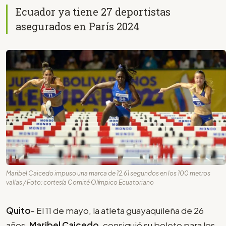
Ecuador ya tiene 27 deportistas
asegurados en París 2024
Maribel Caicedo impuso una marca de 12.61 segundos en los 100 metros
vallas / Foto: cortesía Comité Olímpico Ecuatoriano
Quito
- El 11 de mayo, la atleta guayaquileña de 26
años,
Maribel Caicedo
, consiguió su boleto para los