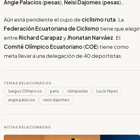
Angie Palacios
(
pesas
),
Neisi Dajomes
(
pesas
)…
Aún está pendiente el cupo de
ciclismo ruta
. La
Federación Ecuatoriana de Ciclismo
tiene que elegir
entre
Richard Carapaz
y
Jhonatan Narváez
. El
Comité Olímpico Ecuatoriano
(
COE
) tiene como
meta llevar a una delegación de 40 deportistas.
TEMAS RELACIONADOS
Juegos Olímpicos
paris
olimpiadas
Lucía Yépez
angie palacios
neisi dajomes
NOTAS RELACIONADAS