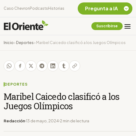
Pregunta a IA
Caso Chevron
Podcasts
Historias
Suscribirse
Quiero Información
sobre el Caso
Inicio
›
Deportes
›
Maribel Caicedo clasificó a los Juegos Olímpicos
Chevron Ecuador
Listar destinos
turísticos de la
Amazonia Ecuatoriana
¿En que consiste la
tasa minera que rige en
DEPORTES
Ecuador?
Maribel Caicedo clasificó a los
Juegos Olímpicos
Redacción
13 de mayo, 2024
2 min de lectura