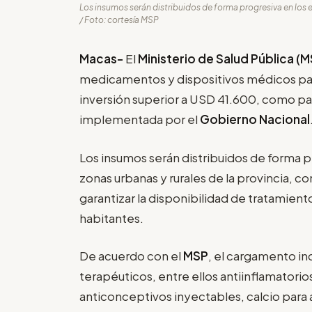
Los insumos serán distribuidos de forma progresiva en los e
/ Foto: cortesía MSP
Macas-
El
Ministerio de Salud Pública (M
medicamentos y dispositivos médicos par
inversión superior a USD 41.600, como pa
implementada por el
Gobierno Nacional
Los insumos serán distribuidos de forma p
zonas urbanas y rurales de la provincia, c
garantizar la disponibilidad de tratamien
habitantes.
De acuerdo con el
MSP
, el cargamento i
terapéuticos, entre ellos antiinflamatorio
anticonceptivos inyectables, calcio para