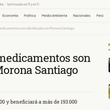
ito:
terminadas en 9 y en 0
Economía
Política
Medio Ambiente
Nacionales
Perú
edicamentos son distribuidos en Morona Santiago
 medicamentos son
 Morona Santiago
00 y beneficiará a más de 193.000