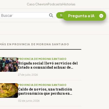
Caso Chevron
Podcasts
Historias
Pregunta a IA
Colombia
Suscribirse
Quiero Información
sobre el Caso
MÁS EN PROVINCIA DE MORONA SANTIAGO
Chevron Ecuador
Listar destinos
turísticos de la
PROVINCIA DE MORONA SANTIAGO
Amazonia Ecuatoriana
Brigada social llevó servicios del
Estado a comunidad achuar de
¿En que consiste la
Taisha
tasa minera que rige en
27 de julio, 2026
Ecuador?
PROVINCIA DE MORONA SANTIAGO
Caldo de novios, una tradición
gastronómica que perdura en
Macas
02 de junio, 2026