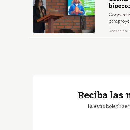
bioeco
Cooperativ
para proye
Redacción · 3
Reciba las 
Nuestro boletín sem