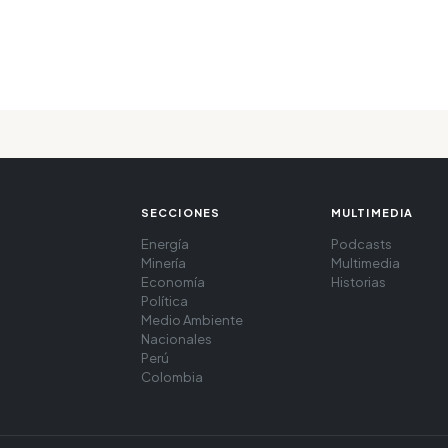
SECCIONES
MULTIMEDIA
Energía
Podcasts
Minería
Multimedia
Economía
Historias
Política
Medio Ambiente
Nacionales
Perú
Colombia