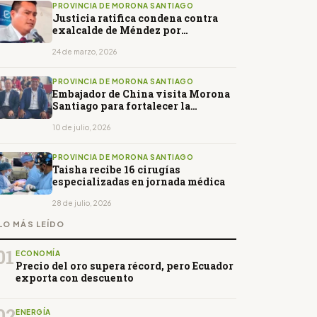
PROVINCIA DE MORONA SANTIAGO
Justicia ratifica condena contra
exalcalde de Méndez por
corrupción
24 de marzo, 2026
PROVINCIA DE MORONA SANTIAGO
Embajador de China visita Morona
Santiago para fortalecer la
cooperación bilateral
10 de julio, 2026
PROVINCIA DE MORONA SANTIAGO
Taisha recibe 16 cirugías
especializadas en jornada médica
28 de julio, 2026
LO MÁS LEÍDO
01
ECONOMÍA
Precio del oro supera récord, pero Ecuador
exporta con descuento
02
ENERGÍA