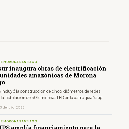
DE MORONA SANTIAGO
ur inaugura obras de electrificación
unidades amazónicas de Morona
go
 incluyó la construcción de cinco kilómetros de redes
y la instalación de 50 luminarias LED en la parroquia Yaupi
3 de julio, 2026
DE MORONA SANTIAGO
PS amplía financiamiento para la