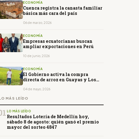
ECONOMÍA
Cuenca registra la canasta familiar
básica más cara del país
06 de marzo, 2026
ECONOMÍA
Empresas ecuatorianas buscan
ampliar exportaciones en Perú
10 de junio, 2026
ECONOMÍA
El Gobierno activa la compra
directa de arroz en Guayas y Los
Ríos
04 de mayo, 2026
LO MÁS LEÍDO
01
LO MÁS LEÍDO
Resultados Lotería de Medellín hoy,
sábado 8 de agosto: quién ganó el premio
mayor del sorteo 4847