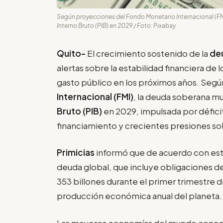
Según proyecciones del Fondo Monetario Internacional (FM
Interno Bruto (PIB) en 2029 / Foto: Pixabay
Quito-
El crecimiento sostenido de la
de
alertas sobre la estabilidad financiera de
gasto público en los próximos años. Seg
Internacional (FMI)
, la deuda soberana mu
Bruto (PIB)
en 2029, impulsada por défici
financiamiento y crecientes presiones so
Primicias
informó que de acuerdo con est
deuda global, que incluye obligaciones d
353 billones durante el primer trimestre d
producción económica anual del planeta.
Las mayores economías del mundo conce