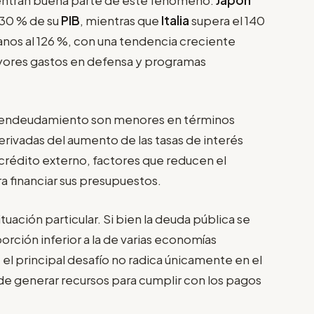
230 % de su
PIB
, mientras que
Italia
supera el 140
canos al 126 %, con una tendencia creciente
mayores gastos en defensa y programas
de endeudamiento son menores en términos
derivadas del aumento de las tasas de interés
crédito externo, factores que reducen el
 financiar sus presupuestos.
tuación particular. Si bien la deuda pública se
porción inferior a la de varias economías
 el principal desafío no radica únicamente en el
de generar recursos para cumplir con los pagos