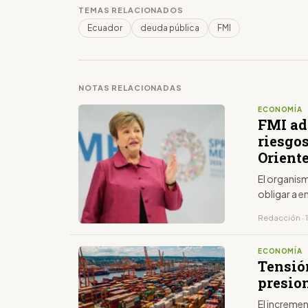
TEMAS RELACIONADOS
Ecuador
deuda pública
FMI
NOTAS RELACIONADAS
ECONOMÍA
FMI adv
riesgos
Orient
El organism
obligar a e
Redacción · 1
ECONOMÍA
Tensió
presio
El incremen