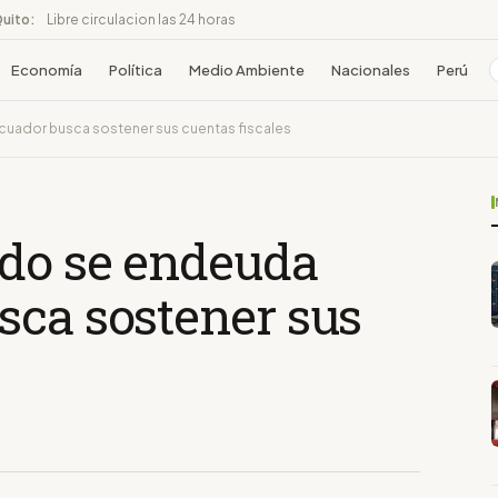
Quito:
Libre circulacion las 24 horas
Economía
Política
Medio Ambiente
Nacionales
Perú
cuador busca sostener sus cuentas fiscales
do se endeuda
sca sostener sus