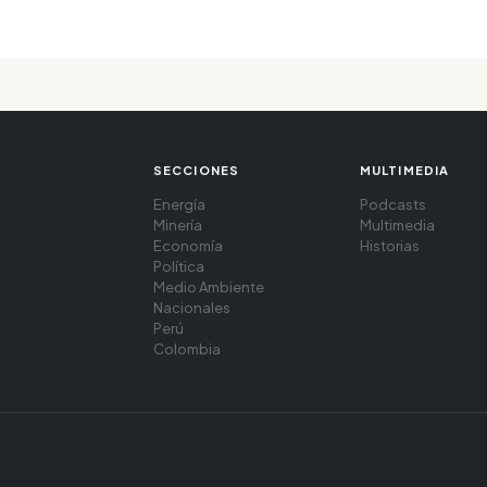
SECCIONES
MULTIMEDIA
Energía
Podcasts
Minería
Multimedia
Economía
Historias
Política
Medio Ambiente
Nacionales
Perú
Colombia