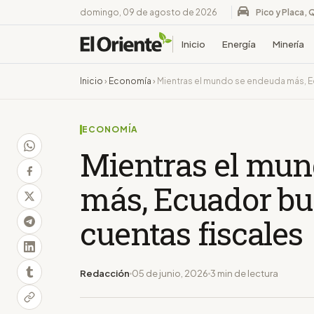
domingo, 09 de agosto de 2026
Pico y Placa, 
Inicio
Energía
Minería
Inicio
›
Economía
›
Mientras el mundo se endeuda más, E
ECONOMÍA
Mientras el mun
más, Ecuador bu
cuentas fiscales
Redacción
05 de junio, 2026
3 min de lectura