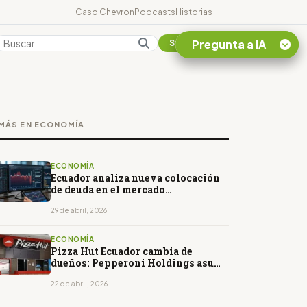
Caso Chevron
Podcasts
Historias
Pregunta a IA
Colombia
Suscribirse
Quiero Información
sobre el Caso
MÁS EN ECONOMÍA
Chevron Ecuador
Listar destinos
turísticos de la
ECONOMÍA
Amazonia Ecuatoriana
Ecuador analiza nueva colocación
de deuda en el mercado
¿En que consiste la
internacional de bonos
tasa minera que rige en
29 de abril, 2026
Ecuador?
ECONOMÍA
Pizza Hut Ecuador cambia de
dueños: Pepperoni Holdings asume
el control de la franquicia
22 de abril, 2026