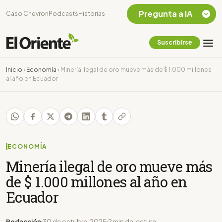
Pregunta a IA
Caso Chevron
Podcasts
Historias
Suscribirse
Quiero Información
sobre el Caso
Inicio
›
Economía
›
Minería ilegal de oro mueve más de $ 1.000 millones
Chevron Ecuador
al año en Ecuador
Listar destinos
turísticos de la
Amazonia Ecuatoriana
¿En que consiste la
tasa minera que rige en
Ecuador?
ECONOMÍA
Minería ilegal de oro mueve más
de $ 1.000 millones al año en
Ecuador
Redacción
30 de octubre, 2025
2 min de lectura