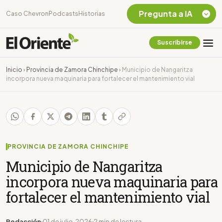
Pregunta a IA
Caso Chevron
Podcasts
Historias
Suscribirse
Quiero Información
sobre el Caso
Inicio
›
Provincia de Zamora Chinchipe
›
Municipio de Nangaritza
Chevron Ecuador
incorpora nueva maquinaria para fortalecer el mantenimiento vial
Listar destinos
turísticos de la
Amazonia Ecuatoriana
¿En que consiste la
tasa minera que rige en
Ecuador?
PROVINCIA DE ZAMORA CHINCHIPE
Municipio de Nangaritza
incorpora nueva maquinaria para
fortalecer el mantenimiento vial
Redacción
01 de julio, 2026
2 min de lectura