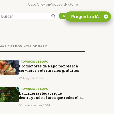
Caso Chevron
Podcasts
Historias
Pregunta a IA
Colombia
Suscribirse
Quiero Información
sobre el Caso
MÁS EN PROVINCIA DE NAPO
Chevron Ecuador
Listar destinos
turísticos de la
PROVINCIA DE NAPO
Amazonia Ecuatoriana
Productores de Napo recibieron
servicios veterinarios gratuitos
¿En que consiste la
tasa minera que rige en
29 de agosto, 2025
Ecuador?
PROVINCIA DE NAPO
La minería ilegal sigue
destruyendo el área que rodea el río
Punino
06 de septiembre, 2024