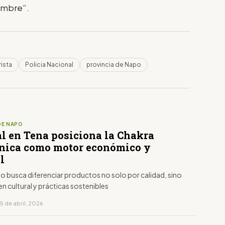
iembre”.
rista
Policia Nacional
provincia de Napo
DE NAPO
al en Tena posiciona la Chakra
ica como motor económico y
l
o busca diferenciar productos no solo por calidad, sino
en cultural y prácticas sostenibles
5 de abril, 2026