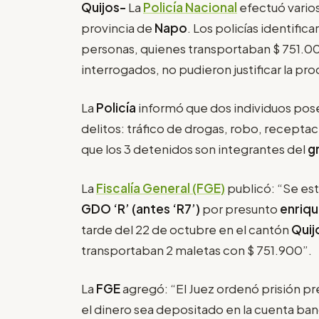
Quijos-
La
Policía Nacional
efectuó varios
provincia de
Napo
. Los policías identifi
personas, quienes transportaban $ 751.00
interrogados, no pudieron justificar la pr
La
Policía
informó que dos individuos po
delitos: tráfico de drogas, robo, recepta
que los 3 detenidos son integrantes del
g
La
Fiscalía General (FGE)
publicó: “Se es
GDO ‘R’ (antes ‘R7’)
por presunto
enriqu
tarde del 22 de octubre en el cantón
Quij
transportaban 2 maletas con $ 751.900”.
La
FGE
agregó: “El Juez ordenó prisión pr
el dinero sea depositado en la cuenta ban