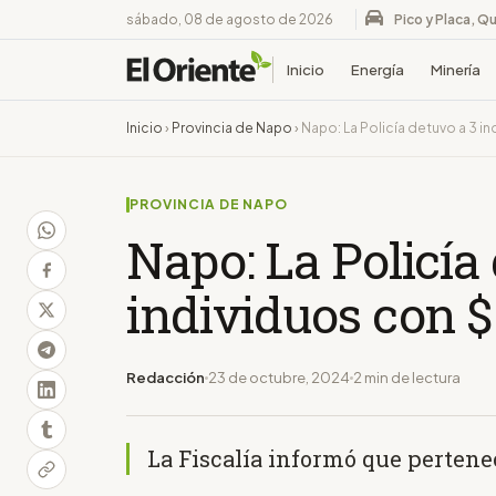
sábado, 08 de agosto de 2026
Pico y Placa, Qu
Inicio
Energía
Minería
Inicio
›
Provincia de Napo
›
Napo: La Policía detuvo a 3 in
PROVINCIA DE NAPO
Napo: La Policía
individuos con $
Redacción
23 de octubre, 2024
2 min de lectura
La Fiscalía informó que pertenec