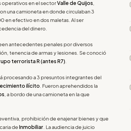
 operativos en el sector
Valle de Quijos
,
caron una camioneta en donde circulaban 3
0 en efectivo en dos maletas. Al ser
ocedencia del dinero.
seen antecedentes penales por diversos
ción, tenencia de armas y lesiones. Se conoció
rupo terrorista R (antes R7)
.
tá procesando a 3 presuntos integrantes del
ecimiento ilícito
. Fueron aprehendidos la
os
, a bordo de una camioneta en la que
eventiva, prohibición de enajenar bienes y que
caria de
Inmobiliar
. La audiencia de juicio