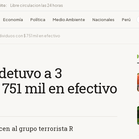
ito:
Libre circulacion las 24 horas
Economía
Política
Medio Ambiente
Nacionales
Perú
dividuos con $ 751 mil en efectivo
 detuvo a 3
 751 mil en efectivo
en al grupo terrorista R