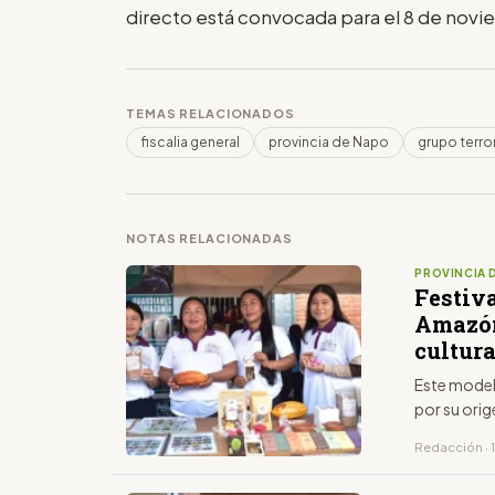
directo está convocada para el 8 de nov
TEMAS RELACIONADOS
fiscalia general
provincia de Napo
grupo terro
NOTAS RELACIONADAS
PROVINCIA 
Festiv
Amazón
cultura
Este model
por su orig
Redacción · 1