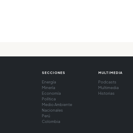
SECCIONES
MULTIMEDIA
Energía
Podcasts
Minería
Multimedia
Economía
Historias
Política
Medio Ambiente
Nacionales
Perú
Colombia