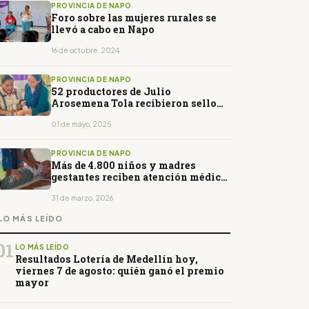
PROVINCIA DE NAPO
Foro sobre las mujeres rurales se
llevó a cabo en Napo
16 de octubre, 2024
PROVINCIA DE NAPO
52 productores de Julio
Arosemena Tola recibieron sello
AFC
01 de mayo, 2025
PROVINCIA DE NAPO
Más de 4.800 niños y madres
gestantes reciben atención médica
en Napo
31 de marzo, 2026
LO MÁS LEÍDO
01
LO MÁS LEÍDO
Resultados Lotería de Medellín hoy,
viernes 7 de agosto: quién ganó el premio
mayor