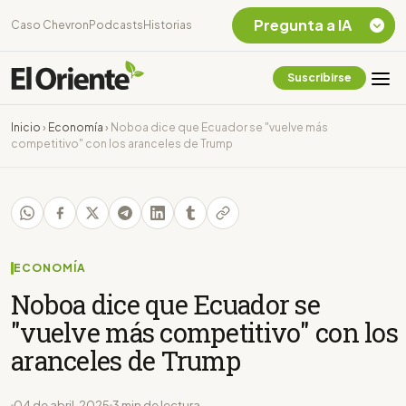
Pregunta a IA
Caso Chevron
Podcasts
Historias
Suscribirse
Quiero Información
sobre el Caso
Inicio
›
Economía
›
Noboa dice que Ecuador se "vuelve más
Chevron Ecuador
competitivo" con los aranceles de Trump
Listar destinos
turísticos de la
Amazonia Ecuatoriana
¿En que consiste la
tasa minera que rige en
Ecuador?
ECONOMÍA
Noboa dice que Ecuador se
"vuelve más competitivo" con los
aranceles de Trump
04 de abril, 2025
3 min de lectura