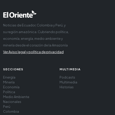
Noticias de Ecuador, Colombia y Perú, y
su región amazónica. Cubriendo política,
economía, energía, medio ambiente y
minería desde el corazón de la Amazonía
Ver Aviso legal y política de privacidad
SECCIONES
MULTIMEDIA
Energía
Podcasts
Minería
Multimedia
Economía
Historias
Política
Medio Ambiente
Nacionales
Perú
Colombia