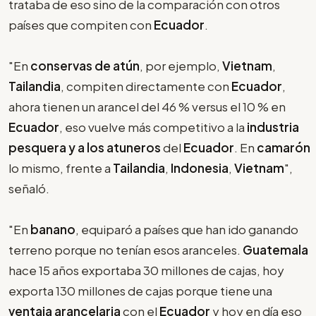
trataba de eso sino de la comparación con otros
países que compiten con
Ecuador
.
"En
conservas de atún
, por ejemplo,
Vietnam
,
Tailandia
, compiten directamente con
Ecuador
,
ahora tienen un arancel del 46 % versus el 10 % en
Ecuador
, eso vuelve más competitivo a la
industria
pesquera y a los atuneros
del
Ecuador
. En
camarón
lo mismo, frente a
Tailandia
,
Indonesia
,
Vietnam
",
señaló.
"En
banano
, equiparó a países que han ido ganando
terreno porque no tenían esos aranceles.
Guatemala
hace 15 años exportaba 30 millones de cajas, hoy
exporta 130 millones de cajas porque tiene una
ventaja arancelaria
con el
Ecuador
y hoy en día eso