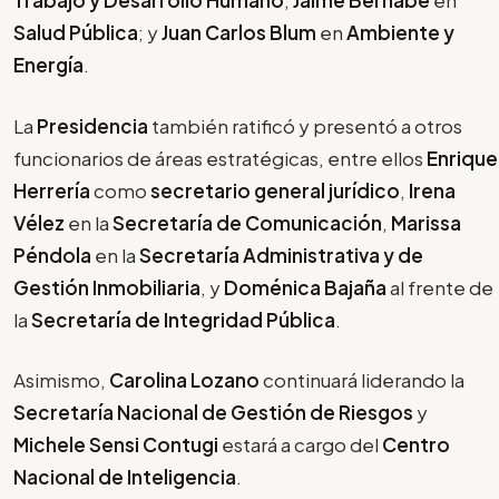
Trabajo y Desarrollo Humano
;
Jaime Bernabé
en
Salud Pública
; y
Juan Carlos Blum
en
Ambiente y
Energía
.
La
Presidencia
también ratificó y presentó a otros
funcionarios de áreas estratégicas, entre ellos
Enrique
Herrería
como
secretario general jurídico
,
Irena
Vélez
en la
Secretaría de Comunicación
,
Marissa
Péndola
en la
Secretaría Administrativa y de
Gestión Inmobiliaria
, y
Doménica Bajaña
al frente de
la
Secretaría de Integridad Pública
.
Asimismo,
Carolina Lozano
continuará liderando la
Secretaría Nacional de Gestión de Riesgos
y
Michele Sensi Contugi
estará a cargo del
Centro
Nacional de Inteligencia
.