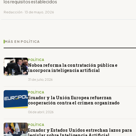
los requisitos establecidos
Redacción · 13 de mayo, 2026
MÁS EN POLÍTICA
POLÍTICA
Noboa reforma la contratación pública e
incorpora inteligencia artificial
31 de julio, 2026
POLÍTICA
Ecuador y la Unión Europea refuerzan
cooperación contra el crimen organizado
06 de abril, 2026
POLÍTICA
Ecuador y Estados Unidos estrechan lazos para
legislar sobre Inteligencia Artificial