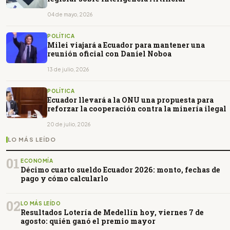
04 de mayo, 2026
POLÍTICA
Milei viajará a Ecuador para mantener una
reunión oficial con Daniel Noboa
13 de julio, 2026
POLÍTICA
Ecuador llevará a la ONU una propuesta para
reforzar la cooperación contra la minería ilegal
20 de julio, 2026
LO MÁS LEÍDO
01
ECONOMÍA
Décimo cuarto sueldo Ecuador 2026: monto, fechas de
pago y cómo calcularlo
02
LO MÁS LEÍDO
Resultados Lotería de Medellín hoy, viernes 7 de
agosto: quién ganó el premio mayor