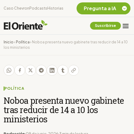
Pregunta a IA
Caso Chevron
Podcasts
Historias
Suscribirse
Quiero Información
sobre el Caso
Inicio
›
Política
›
Noboa presenta nuevo gabinete tras reducir de 14 a 10
Chevron Ecuador
los ministerios
Listar destinos
turísticos de la
Amazonia Ecuatoriana
¿En que consiste la
tasa minera que rige en
Ecuador?
POLÍTICA
Noboa presenta nuevo gabinete
tras reducir de 14 a 10 los
ministerios
Redacción
09 de junio, 2026
3 min de lectura