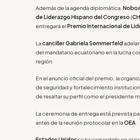
Además de la agenda diplomática,
Nobo
de Liderazgo Hispano del Congreso
(
CH
entregará el
Premio Internacional de Li
La
canciller Gabriela Sommerfeld
adelan
del mandatario ecuatoriano en la lucha co
región.
En el anuncio oficial del premio, la organ
de seguridad y fortalecimiento institucio
de resaltar su perfil como el presidente má
La ceremonia de entrega está prevista pa
antes de la reunión protocolar en la
OEA
.
Estados Unidos
se ha convertido en el pr