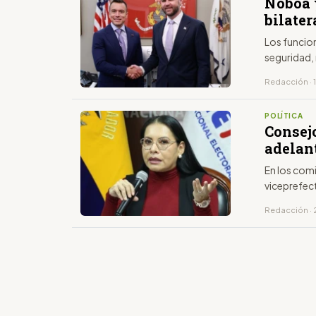
Noboa 
bilater
Los funcio
seguridad,
Redacción · 
POLÍTICA
Consej
adelan
En los com
viceprefect
Redacción · 