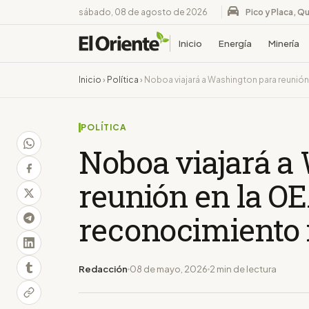
sábado, 08 de agosto de 2026
Pico y Placa, Qu
Inicio
Energía
Minería
Inicio
›
Política
›
Noboa viajará a Washington para reunión
POLÍTICA
Noboa viajará a
reunión en la O
reconocimiento 
Redacción
08 de mayo, 2026
2 min de lectura