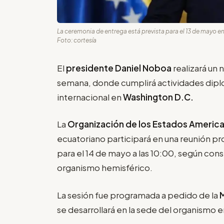
La ceremonia de entrega está prevista para el 13 de mayo en
Foto: cortesía
El
presidente Daniel Noboa
realizará un n
semana, donde cumplirá actividades dipl
internacional en
Washington D.C.
La
Organización de los Estados Americ
ecuatoriano participará en una reunión pr
para el 14 de mayo a las 10:00, según const
organismo hemisférico.
La sesión fue programada a pedido de la
se desarrollará en la sede del organismo e