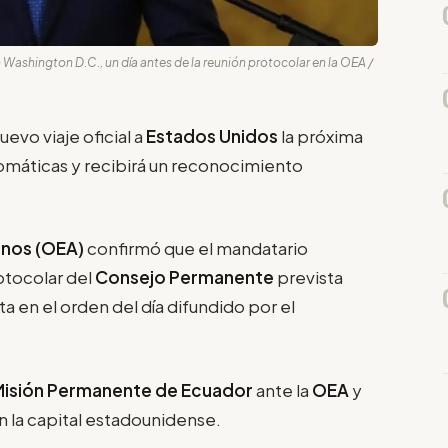
 Washington D.C., un día antes de la reunión protocolar en la OEA /
uevo viaje oficial a
Estados Unidos
la próxima
omáticas y recibirá un reconocimiento
anos (OEA)
confirmó que el mandatario
otocolar del
Consejo Permanente
prevista
a en el orden del día difundido por el
Misión Permanente de Ecuador
ante la
OEA
y
n la capital estadounidense.