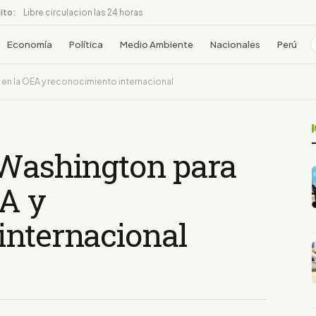
ito:
Libre circulacion las 24 horas
Economía
Política
Medio Ambiente
Nacionales
Perú
 en la OEA y reconocimiento internacional
 Washington para
EA y
internacional