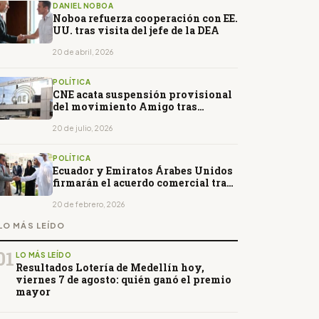
DANIEL NOBOA
Noboa refuerza cooperación con EE.
UU. tras visita del jefe de la DEA
20 de abril, 2026
POLÍTICA
CNE acata suspensión provisional
del movimiento Amigo tras
resolución del TCE
20 de julio, 2026
POLÍTICA
Ecuador y Emiratos Árabes Unidos
firmarán el acuerdo comercial tras
visita del príncipe heredero de Abu
Dabi
20 de febrero, 2026
LO MÁS LEÍDO
01
LO MÁS LEÍDO
Resultados Lotería de Medellín hoy,
viernes 7 de agosto: quién ganó el premio
mayor