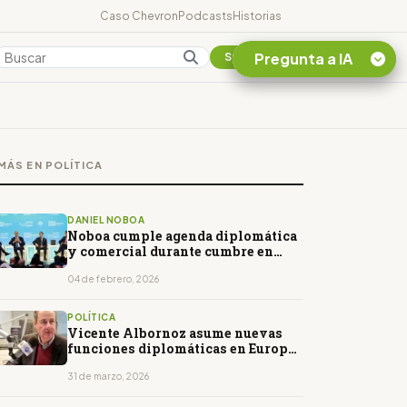
Caso Chevron
Podcasts
Historias
Pregunta a IA
Colombia
Suscribirse
Quiero Información
sobre el Caso
MÁS EN POLÍTICA
Chevron Ecuador
Listar destinos
turísticos de la
DANIEL NOBOA
Amazonia Ecuatoriana
Noboa cumple agenda diplomática
y comercial durante cumbre en
¿En que consiste la
Dubái
tasa minera que rige en
04 de febrero, 2026
Ecuador?
POLÍTICA
Vicente Albornoz asume nuevas
funciones diplomáticas en Europa
del Este
31 de marzo, 2026