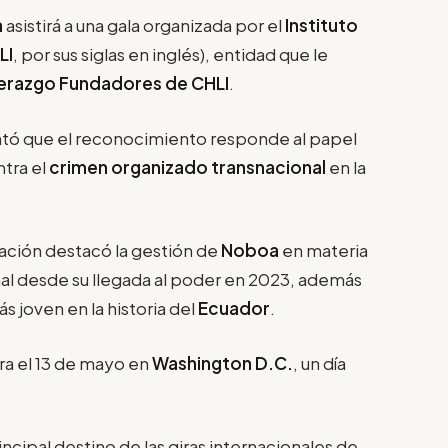
a
asistirá a una gala organizada por el
Instituto
LI
, por sus siglas en inglés), entidad que le
derazgo Fundadores de CHLI
.
tó que el reconocimiento responde al papel
ntra el
crimen organizado transnacional
en la
ización destacó la gestión de
Noboa
en materia
nal desde su llegada al poder en 2023, además
s joven en la historia del
Ecuador
.
ra el 13 de mayo en
Washington D.C.
, un día
incipal destino de las giras internacionales de