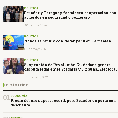
POLÍTICA
Ecuador y Paraguay fortalecen cooperación con
acuerdos en seguridad y comercio
30 de julio, 2026
POLÍTICA
Noboa se reunió con Netanyahu en Jerusalén
05 de mayo, 2025
POLÍTICA
Suspensión de Revolución Ciudadana genera
disputa legal entre Fiscalía y Tribunal Electoral
10 de marzo, 2026
LO MÁS LEÍDO
01
ECONOMÍA
Precio del oro supera récord, pero Ecuador exporta con
descuento
ENERGÍA