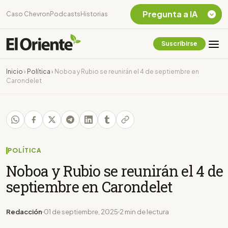
Pregunta a IA
Caso Chevron
Podcasts
Historias
Suscribirse
Quiero Información
sobre el Caso
Inicio
›
Política
›
Noboa y Rubio se reunirán el 4 de septiembre en
Chevron Ecuador
Carondelet
Listar destinos
turísticos de la
Amazonia Ecuatoriana
¿En que consiste la
tasa minera que rige en
Ecuador?
POLÍTICA
Noboa y Rubio se reunirán el 4 de
septiembre en Carondelet
Redacción
01 de septiembre, 2025
2 min de lectura