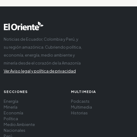
Noticias de Ecuador, Colombia y Perú, y
su región amazónica. Cubriendo política,
economía, energía, medio ambiente y
minería desde el corazón de la Amazonía
Ver Aviso legal y política de privacidad
SECCIONES
MULTIMEDIA
Energía
Podcasts
Minería
Multimedia
Economía
Historias
Política
Medio Ambiente
Nacionales
Perú