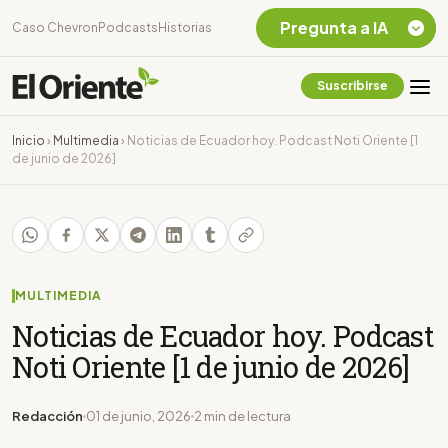
Pregunta a IA
Caso Chevron
Podcasts
Historias
Suscribirse
Quiero Información
sobre el Caso
Inicio
›
Multimedia
›
Noticias de Ecuador hoy. Podcast Noti Oriente [1
Chevron Ecuador
de junio de 2026]
Listar destinos
turísticos de la
Amazonia Ecuatoriana
¿En que consiste la
tasa minera que rige en
Ecuador?
MULTIMEDIA
Noticias de Ecuador hoy. Podcast
Noti Oriente [1 de junio de 2026]
Redacción
01 de junio, 2026
2 min de lectura