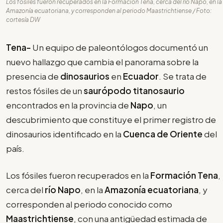
Los fósiles fueron recuperados en la Formación Tena, cerca del río Napo, en la
Amazonía ecuatoriana, y corresponden al periodo Maastrichtiense / Foto:
cortesía DW
Tena-
Un equipo de paleontólogos documentó un
nuevo hallazgo que cambia el panorama sobre la
presencia de
dinosaurios
en
Ecuador
. Se trata de
restos fósiles de un
saurópodo titanosaurio
encontrados en la provincia de
Napo
, un
descubrimiento que constituye el primer registro de
dinosaurios identificado en la
Cuenca de Oriente
del
país.
Los fósiles fueron recuperados en la
Formación Tena
,
cerca del
río Napo
, en la
Amazonía ecuatoriana
, y
corresponden al periodo conocido como
Maastrichtiense
, con una antigüedad estimada de