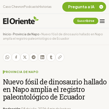
Pregunta a IA
Caso Chevron
Podcasts
Historias
Suscribirse
Quiero Información
sobre el Caso
Inicio
›
Provincia de Napo
›
Nuevo fósil de dinosaurio hallado en Napo
Chevron Ecuador
amplía el registro paleontológico de Ecuador
Listar destinos
turísticos de la
Amazonia Ecuatoriana
¿En que consiste la
tasa minera que rige en
Ecuador?
PROVINCIA DE NAPO
Nuevo fósil de dinosaurio hallado
en Napo amplía el registro
paleontológico de Ecuador
Redacción
08 de julio, 2026
4 min de lectura