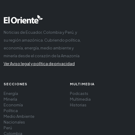
Noticias de Ecuador, Colombia y Perú, y
su región amazónica. Cubriendo política,
economía, energía, medio ambiente y
minería desde el corazón de la Amazonía
Ver Aviso legal y política de privacidad
SECCIONES
MULTIMEDIA
Energía
Podcasts
Minería
Multimedia
Economía
Historias
Política
Medio Ambiente
Nacionales
Perú
Colombia