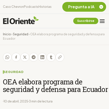
Pregunta a IA
Caso Chevron
Podcasts
Historias
Suscribirse
Quiero Información
sobre el Caso
Inicio
›
Seguridad
›
OEA elabora programa de seguridad y defensa para
Chevron Ecuador
Ecuador
Listar destinos
turísticos de la
Amazonia Ecuatoriana
¿En que consiste la
tasa minera que rige en
Ecuador?
SEGURIDAD
OEA elabora programa de
seguridad y defensa para Ecuador
10 de abril, 2025
3 min de lectura