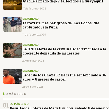
Ataque armado dejó 7 fallecidos en Guayaquil
17 de febrero, 2025
SEGURIDAD
Terrorista más peligroso de ‘Los Lobos’ fue
capturado Isla Puná
11 de febrero, 2025
SEGURIDAD
La ONU alerta de la criminalidad vinculada a la
creciente demanda de minerales
20 de mayo, 2025
SEGURIDAD
Líder de los Chone Killers fue sentenciado a 34
años y 8 meses de cárcel
26 de mayo, 2025
LO MÁS LEÍDO
01
LO MÁS LEÍDO
Resultados Lotería de Medellín hoy, sábado 8 de agosto: