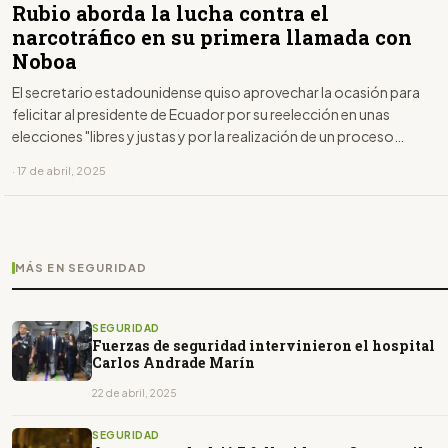
Rubio aborda la lucha contra el
narcotráfico en su primera llamada con
Noboa
El secretario estadounidense quiso aprovechar la ocasión para
felicitar al presidente de Ecuador por su reelección en unas
elecciones "libres y justas y por la realización de un proceso
electoral transparente, democrático y pacífico".
· 17 de abril, 2025
MÁS EN SEGURIDAD
SEGURIDAD
Fuerzas de seguridad intervinieron el hospital
Carlos Andrade Marín
22 de abril, 2025
SEGURIDAD