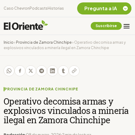
Pregunta a IA
Caso Chevron
Podcasts
Historias
Suscribirse
Quiero Información
sobre el Caso
Inicio
›
Provincia de Zamora Chinchipe
›
Operativo decomisa armas y
Chevron Ecuador
explosivos vinculados a minería ilegal en Zamora Chinchipe
Listar destinos
turísticos de la
Amazonia Ecuatoriana
¿En que consiste la
tasa minera que rige en
Ecuador?
PROVINCIA DE ZAMORA CHINCHIPE
Operativo decomisa armas y
explosivos vinculados a minería
ilegal en Zamora Chinchipe
Redacción
09 de marzo, 2026
2 min de lectura