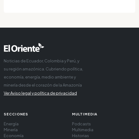
Noticias de Ecuador, Colombia y Perú, y
su región amazónica. Cubriendo política,
economía, energía, medio ambiente y
minería desde el corazón de la Amazonía
Ver Aviso legal y política de privacidad
SECCIONES
MULTIMEDIA
Energía
Podcasts
Minería
Multimedia
Economía
Historias