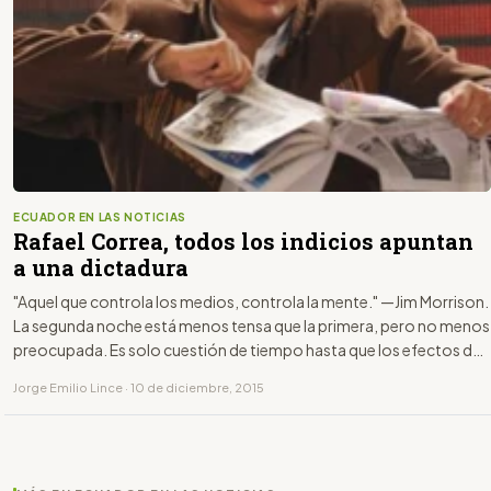
ECUADOR EN LAS NOTICIAS
Rafael Correa, todos los indicios apuntan
a una dictadura
"Aquel que controla los medios, controla la mente." —Jim Morrison.
La segunda noche está menos tensa que la primera, pero no menos
preocupada. Es solo cuestión de tiempo hasta que los efectos de
las enmiendas constitucionales —en realidad reformas—?
Jorge Emilio Lince · 10 de diciembre, 2015
aprobadas?en Ecuador el pasado 3 de diciembre comiencen a
sentirse.