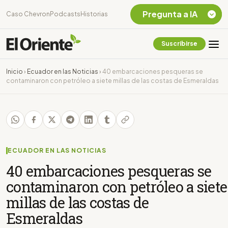
Pregunta a IA
Caso Chevron
Podcasts
Historias
Suscribirse
Quiero Información
sobre el Caso
Inicio
›
Ecuador en las Noticias
›
40 embarcaciones pesqueras se
Chevron Ecuador
contaminaron con petróleo a siete millas de las costas de Esmeraldas
Listar destinos
turísticos de la
Amazonia Ecuatoriana
¿En que consiste la
tasa minera que rige en
Ecuador?
ECUADOR EN LAS NOTICIAS
40 embarcaciones pesqueras se
contaminaron con petróleo a siete
millas de las costas de
Esmeraldas