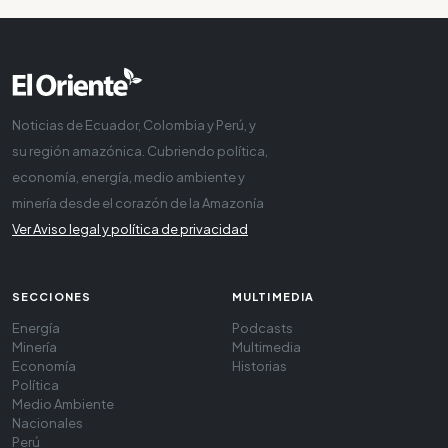
Noticias de Ecuador, Colombia y Perú, y
su región amazónica. Cubriendo política,
economía, energía, medio ambiente y
minería desde el corazón de la Amazonía
Ver Aviso legal y política de privacidad
SECCIONES
MULTIMEDIA
Energía
Podcasts
Minería
Multimedia
Economía
Historias
Política
Medio Ambiente
Nacionales
Perú