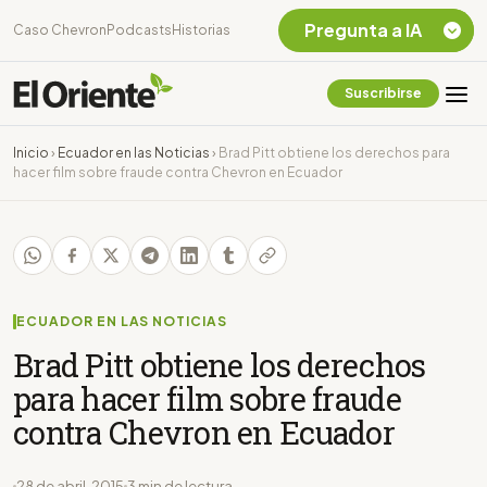
Pregunta a IA
Caso Chevron
Podcasts
Historias
Suscribirse
Quiero Información
sobre el Caso
Inicio
›
Ecuador en las Noticias
›
Brad Pitt obtiene los derechos para
Chevron Ecuador
hacer film sobre fraude contra Chevron en Ecuador
Listar destinos
turísticos de la
Amazonia Ecuatoriana
¿En que consiste la
tasa minera que rige en
Ecuador?
ECUADOR EN LAS NOTICIAS
Brad Pitt obtiene los derechos
para hacer film sobre fraude
contra Chevron en Ecuador
28 de abril, 2015
3 min de lectura