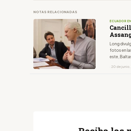
NOTAS RELACIONADAS
ECUADOR EN
Cancil
Assang
Long divulg
fotos en l
este, Balt
· 20 de junio
Reciba las 