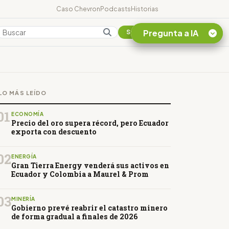
Caso Chevron
Podcasts
Historias
Pregunta a IA
Colombia
Suscribirse
Quiero Información
sobre el Caso
LO MÁS LEÍDO
Chevron Ecuador
Listar destinos
01
ECONOMÍA
turísticos de la
Precio del oro supera récord, pero Ecuador
Amazonia Ecuatoriana
exporta con descuento
¿En que consiste la
tasa minera que rige en
02
ENERGÍA
Ecuador?
Gran Tierra Energy venderá sus activos en
Ecuador y Colombia a Maurel & Prom
03
MINERÍA
Gobierno prevé reabrir el catastro minero
de forma gradual a finales de 2026