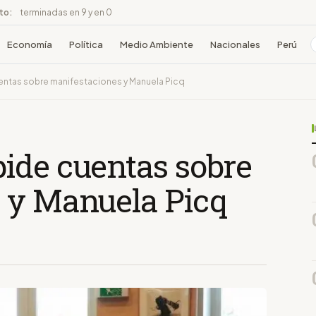
ito:
terminadas en 9 y en 0
Economía
Política
Medio Ambiente
Nacionales
Perú
ntas sobre manifestaciones y Manuela Picq
ide cuentas sobre
 y Manuela Picq