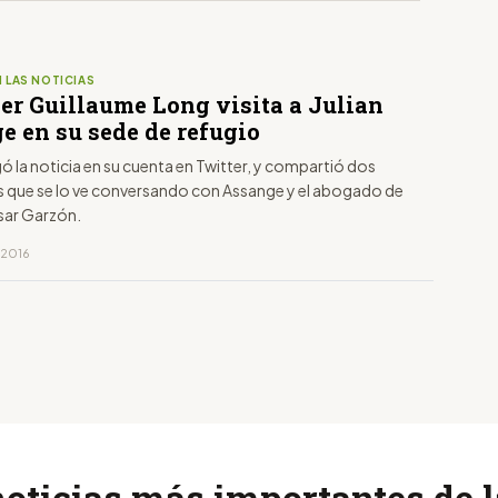
 LAS NOTICIAS
ler Guillaume Long visita a Julian
e en su sede de refugio
ó la noticia en su cuenta en Twitter, y compartió dos
as que se lo ve conversando con Assange y el abogado de
asar Garzón.
, 2016
noticias más importantes de