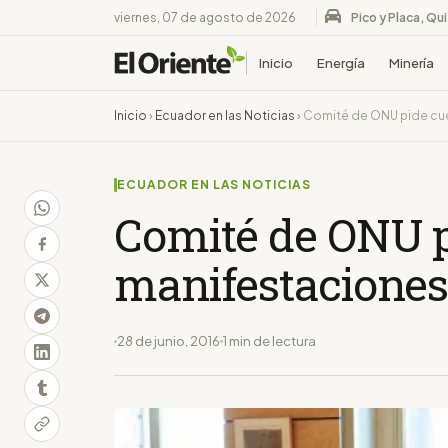
viernes, 07 de agosto de 2026
Pico y Placa, Qu
Inicio
Energía
Minería
Inicio
›
Ecuador en las Noticias
›
Comité de ONU pide cue
ECUADOR EN LAS NOTICIAS
Comité de ONU p
manifestaciones
28 de junio, 2016
1 min de lectura