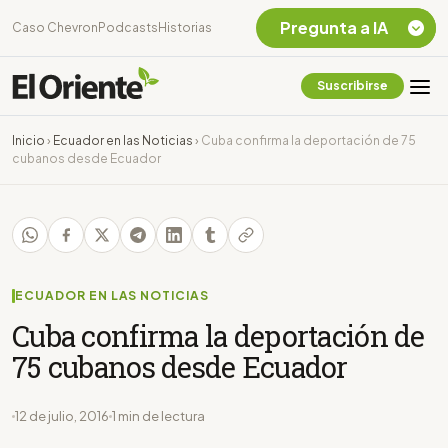
Pregunta a IA
Caso Chevron
Podcasts
Historias
Suscribirse
Quiero Información
sobre el Caso
Inicio
›
Ecuador en las Noticias
›
Cuba confirma la deportación de 75
Chevron Ecuador
cubanos desde Ecuador
Listar destinos
turísticos de la
Amazonia Ecuatoriana
¿En que consiste la
tasa minera que rige en
Ecuador?
ECUADOR EN LAS NOTICIAS
Cuba confirma la deportación de
75 cubanos desde Ecuador
12 de julio, 2016
1 min de lectura