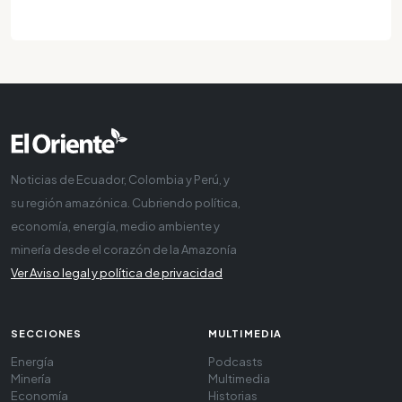
Noticias de Ecuador, Colombia y Perú, y
su región amazónica. Cubriendo política,
economía, energía, medio ambiente y
minería desde el corazón de la Amazonía
Ver Aviso legal y política de privacidad
SECCIONES
MULTIMEDIA
Energía
Podcasts
Minería
Multimedia
Economía
Historias