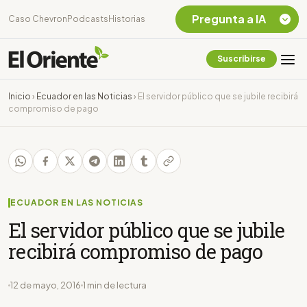
Pregunta a IA
Caso Chevron
Podcasts
Historias
Suscribirse
Quiero Información
sobre el Caso
Inicio
›
Ecuador en las Noticias
›
El servidor público que se jubile recibirá
Chevron Ecuador
compromiso de pago
Listar destinos
turísticos de la
Amazonia Ecuatoriana
¿En que consiste la
tasa minera que rige en
Ecuador?
ECUADOR EN LAS NOTICIAS
El servidor público que se jubile
recibirá compromiso de pago
12 de mayo, 2016
1 min de lectura