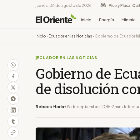
jueves, 06 de agosto de 2026
Pico y Placa, Qui
Inicio
Energía
Minería
Inicio
›
Ecuador en las Noticias
›
Gobierno de Ecuador in
ECUADOR EN LAS NOTICIAS
Gobierno de Ecua
de disolución c
Rebeca Morla
09 de septiembre, 2015
2 min de lectur