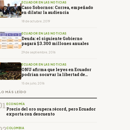
ECUADOR EN LAS NOTICIAS
Caso Sobornos: Correa, empeñado
en dilatar la audiencia
18 de octubre, 2019
ECUADOR EN LAS NOTICIAS
Deuda: el siguiente Gobierno
pagará $3.300 millones anuales
29 de septiembre, 2016
ECUADOR EN LAS NOTICIAS
ONU afirma que leyes en Ecuador
podrían socavar la libertad de
expresión
15 de julio, 2016
LO MÁS LEÍDO
01
ECONOMÍA
Precio del oro supera récord, pero Ecuador
exporta con descuento
02
COLOMBIA