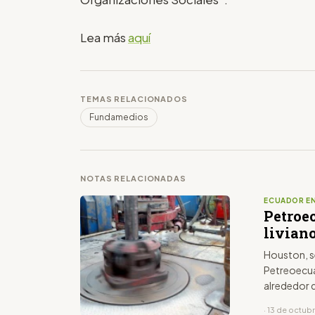
Lea más
aquí
TEMAS RELACIONADOS
Fundamedios
NOTAS RELACIONADAS
ECUADOR EN
Petroe
livian
Houston, se
Petreoecua
alrededor 
· 13 de octub