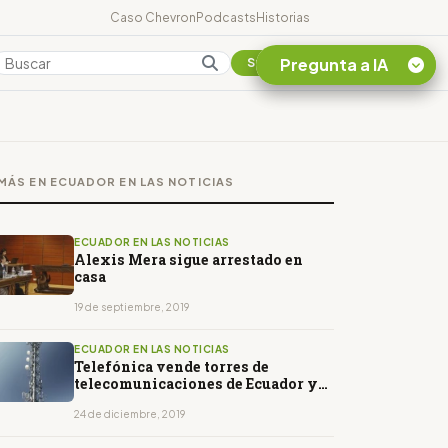
Caso Chevron
Podcasts
Historias
Pregunta a IA
Colombia
Suscribirse
Quiero Información
sobre el Caso
MÁS EN ECUADOR EN LAS NOTICIAS
Chevron Ecuador
Listar destinos
turísticos de la
ECUADOR EN LAS NOTICIAS
Amazonia Ecuatoriana
Alexis Mera sigue arrestado en
casa
¿En que consiste la
tasa minera que rige en
19 de septiembre, 2019
Ecuador?
ECUADOR EN LAS NOTICIAS
Telefónica vende torres de
telecomunicaciones de Ecuador y
Colombia por USD 322 millones
24 de diciembre, 2019