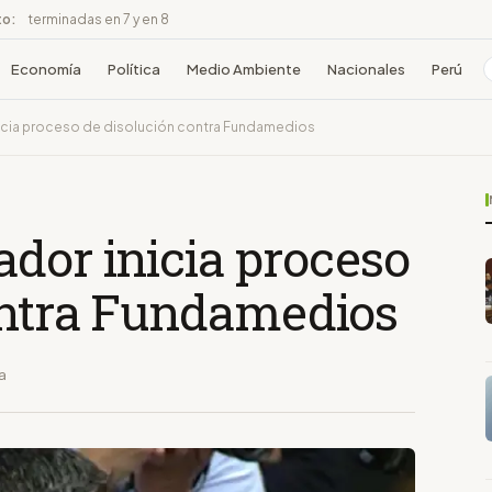
to:
terminadas en 7 y en 8
Economía
Política
Medio Ambiente
Nacionales
Perú
icia proceso de disolución contra Fundamedios
dor inicia proceso
ontra Fundamedios
a