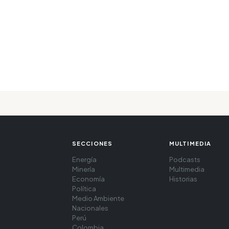
SECCIONES
MULTIMEDIA
Energía
Podcasts
Minería
Multimedia
Economía
Historias
Política
Medio Ambiente
Nacionales
Perú
Colombia