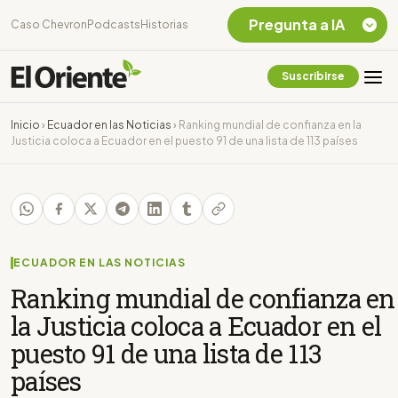
Pregunta a IA
Caso Chevron
Podcasts
Historias
Suscribirse
Quiero Información
sobre el Caso
Inicio
›
Ecuador en las Noticias
›
Ranking mundial de confianza en la
Chevron Ecuador
Justicia coloca a Ecuador en el puesto 91 de una lista de 113 países
Listar destinos
turísticos de la
Amazonia Ecuatoriana
¿En que consiste la
tasa minera que rige en
Ecuador?
ECUADOR EN LAS NOTICIAS
Ranking mundial de confianza en
la Justicia coloca a Ecuador en el
puesto 91 de una lista de 113
países