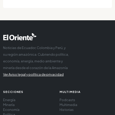
Noticias de Ecuador, Colombia y Perú, y
su región amazónica. Cubriendo política,
economía, energía, medio ambiente y
minería desde el corazón de la Amazonía
Ver Aviso legal y política de privacidad
SECCIONES
MULTIMEDIA
Energía
Podcasts
Minería
Multimedia
Economía
Historias
Política