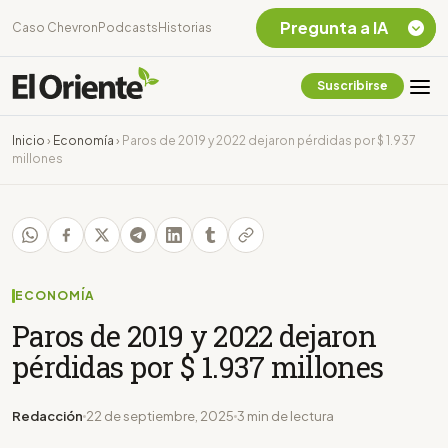
Pregunta a IA
Caso Chevron
Podcasts
Historias
Suscribirse
Quiero Información
sobre el Caso
Inicio
›
Economía
›
Paros de 2019 y 2022 dejaron pérdidas por $ 1.937
Chevron Ecuador
millones
Listar destinos
turísticos de la
Amazonia Ecuatoriana
¿En que consiste la
tasa minera que rige en
Ecuador?
ECONOMÍA
Paros de 2019 y 2022 dejaron
pérdidas por $ 1.937 millones
Redacción
22 de septiembre, 2025
3 min de lectura