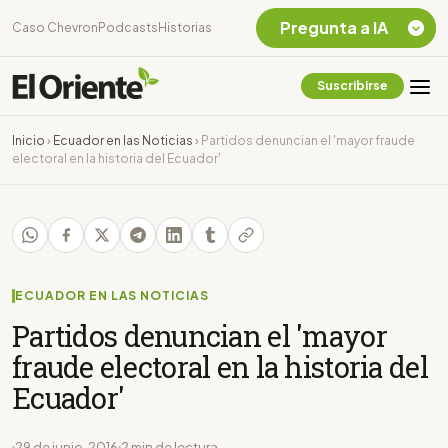
Pregunta a IA
Caso Chevron
Podcasts
Historias
Suscribirse
Quiero Información
sobre el Caso
Inicio
›
Ecuador en las Noticias
›
Partidos denuncian el 'mayor fraude
Chevron Ecuador
electoral en la historia del Ecuador'
Listar destinos
turísticos de la
Amazonia Ecuatoriana
¿En que consiste la
tasa minera que rige en
Ecuador?
ECUADOR EN LAS NOTICIAS
Partidos denuncian el 'mayor
fraude electoral en la historia del
Ecuador'
29 de junio, 2016
2 min de lectura