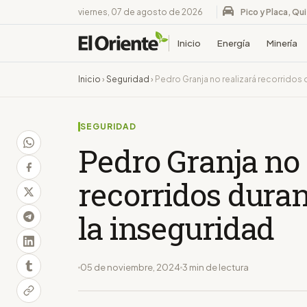
viernes, 07 de agosto de 2026
Pico y Placa, Qu
Inicio
Energía
Minería
Inicio
›
Seguridad
›
Pedro Granja no realizará recorridos 
SEGURIDAD
Pedro Granja no 
recorridos dura
la inseguridad
05 de noviembre, 2024
3 min de lectura