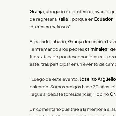
Granja
, abogado de profesión, avanzó que 
de regresar a
Italia
", porque en
Ecuador
"
intereses mafiosos”
El pasado sábado,
Granja
denunció a travé
“enfrentando a los peores
criminales
” de
fuera atacado por desconocidos en la pro
este, tras participar en un evento de cam
“Luego de este evento,
Joselito Argüello
balearon. Somos amigos hace 30 años, el 
llegue al debate (presidencial)”, opinó
Gr
Un comentario que trae a la memoria el a