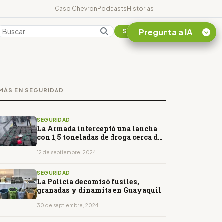
Caso Chevron
Podcasts
Historias
Pregunta a IA
Colombia
Suscribirse
Quiero Información
sobre el Caso
MÁS EN SEGURIDAD
Chevron Ecuador
Listar destinos
turísticos de la
SEGURIDAD
Amazonia Ecuatoriana
La Armada interceptó una lancha
con 1,5 toneladas de droga cerca de
¿En que consiste la
Galápagos
tasa minera que rige en
12 de septiembre, 2024
Ecuador?
SEGURIDAD
La Policía decomisó fusiles,
granadas y dinamita en Guayaquil
30 de septiembre, 2024