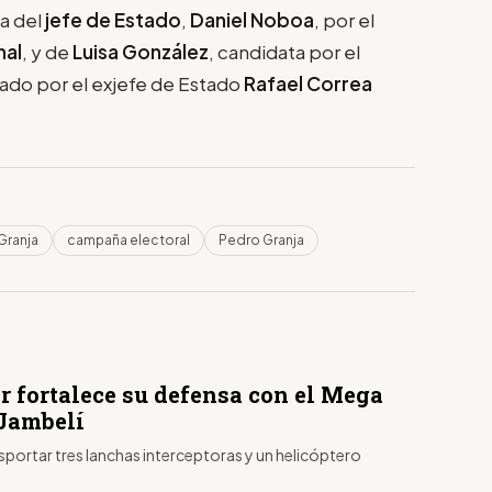
la del
jefe de Estado
,
Daniel Noboa
, por el
nal
, y de
Luisa González
, candidata por el
erado por el exjefe de Estado
Rafael Correa
Granja
campaña electoral
Pedro Granja
r fortalece su defensa con el Mega
Jambelí
portar tres lanchas interceptoras y un helicóptero