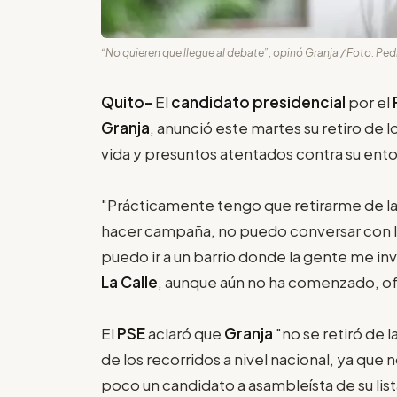
“No quieren que llegue al debate”, opinó Granja / Foto: Pe
Quito-
El
candidato presidencial
por el
Granja
, anunció este martes su retiro de l
vida y presuntos atentados contra su ent
"Prácticamente tengo que retirarme de l
hacer campaña, no puedo conversar con la
puedo ir a un barrio donde la gente me inv
La Calle
, aunque aún no ha comenzado, of
El
PSE
aclaró que
Granja
"no se retiró de l
de los recorridos a nivel nacional, ya que
poco un candidato a asambleísta de su list