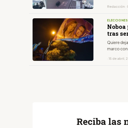
Redacción · 
ELECCIONE
Noboa 
tras se
Quiere deja
marco cons
· 15 de abril,
Reciba las 