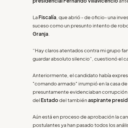
presidencial Fernando Villavicencio
ante
La
Fiscalía
, que abrió - de oficio- una inv
suceso como un presunto intento de robo
Granja
.
“Hay claros atentados contra mi grupo fami
guardar absoluto silencio”, cuestionó el c
Anteriormente, el candidato había expres
"comando armado" irrumpió en la casa de
presuntamente evidenciaban corrupción e
del
Estado
del también
aspirante presid
Aún está en proceso de aprobación la ca
postulantes ya han pasado todos los anális