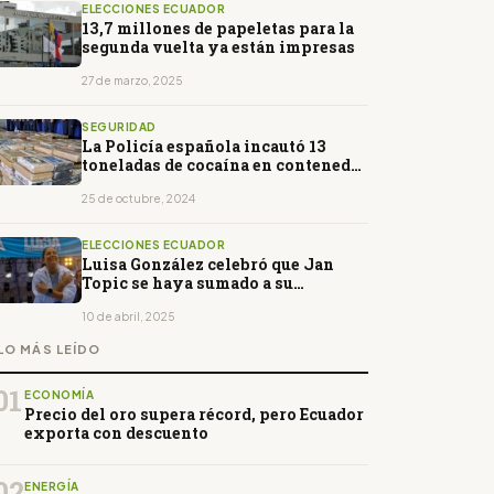
ELECCIONES ECUADOR
13,7 millones de papeletas para la
segunda vuelta ya están impresas
27 de marzo, 2025
SEGURIDAD
La Policía española incautó 13
toneladas de cocaína en contenedor
proveniente de Ecuador
25 de octubre, 2024
ELECCIONES ECUADOR
Luisa González celebró que Jan
Topic se haya sumado a su
proyecto
10 de abril, 2025
LO MÁS LEÍDO
01
ECONOMÍA
Precio del oro supera récord, pero Ecuador
exporta con descuento
02
ENERGÍA