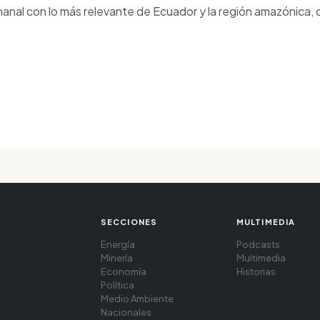
anal con lo más relevante de Ecuador y la región amazónica, d
SECCIONES
MULTIMEDIA
Energía
Podcasts
Minería
Multimedia
Economía
Historias
Política
Medio Ambiente
Nacionales