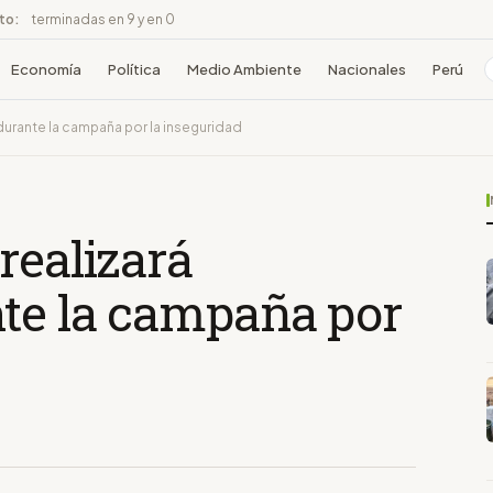
ito:
terminadas en 9 y en 0
Economía
Política
Medio Ambiente
Nacionales
Perú
durante la campaña por la inseguridad
realizará
nte la campaña por