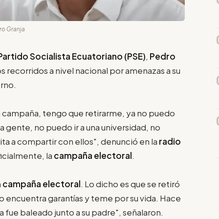
dro Granja
Partido Socialista Ecuatoriano (PSE)
,
Pedro
os recorridos a nivel nacional por amenazas a su
orno.
a campaña, tengo que retirarme, ya no puedo
 gente, no puedo ir a una universidad, no
ita a compartir con ellos", denunció en la
radio
icialmente, la
campaña electoral
.
a
campaña electoral
. Lo dicho es que se retiró
 no encuentra garantías y teme por su vida. Hace
a fue baleado junto a su padre", señalaron.