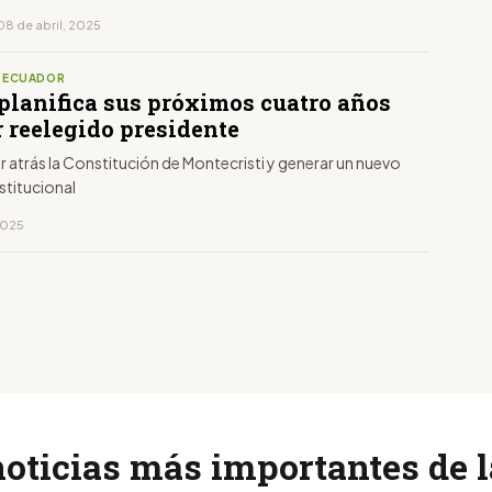
08 de abril, 2025
S ECUADOR
planifica sus próximos cuatro años
r reelegido presidente
r atrás la Constitución de Montecristi y generar un nuevo
titucional
 2025
noticias más importantes de