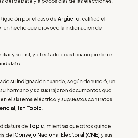
s del debate y a pocos días de las elecciones.
estigación por el caso de
Argüello
, calificó el
, un hecho que provocó la indignación de
liar y social, y el estado ecuatoriano prefiere
andidato.
ado su indignación cuando, según denunció, un
 su hermano y se sustrajeron documentos que
n el sistema eléctrico y supuestos contratos
encial
,
Jan Topic
.
ndidatura de
Topic
, mientras que otros quince
is del
Consejo Nacional Electoral (CNE)
y sus