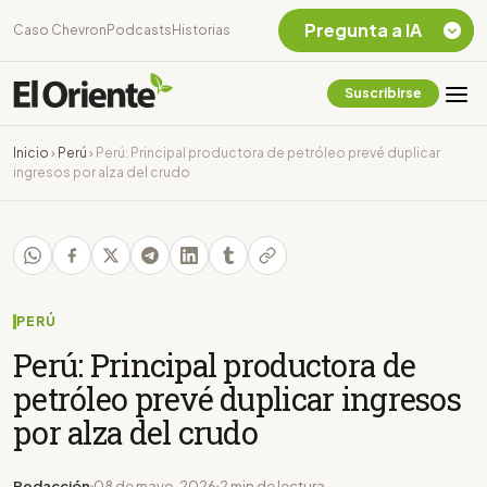
Pregunta a IA
Caso Chevron
Podcasts
Historias
Suscribirse
Quiero Información
sobre el Caso
Inicio
›
Perú
›
Perú: Principal productora de petróleo prevé duplicar
Chevron Ecuador
ingresos por alza del crudo
Listar destinos
turísticos de la
Amazonia Ecuatoriana
¿En que consiste la
tasa minera que rige en
Ecuador?
PERÚ
Perú: Principal productora de
petróleo prevé duplicar ingresos
por alza del crudo
Redacción
08 de mayo, 2026
2 min de lectura