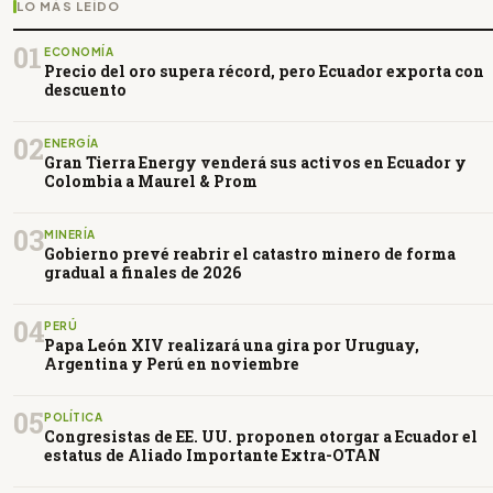
LO MÁS LEÍDO
01
ECONOMÍA
Precio del oro supera récord, pero Ecuador exporta con
descuento
02
ENERGÍA
Gran Tierra Energy venderá sus activos en Ecuador y
Colombia a Maurel & Prom
03
MINERÍA
Gobierno prevé reabrir el catastro minero de forma
gradual a finales de 2026
04
PERÚ
Papa León XIV realizará una gira por Uruguay,
Argentina y Perú en noviembre
05
POLÍTICA
Congresistas de EE. UU. proponen otorgar a Ecuador el
estatus de Aliado Importante Extra-OTAN