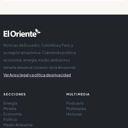
Noticias de Ecuador, Colombia y Perú, y
su región amazónica. Cubriendo política,
economía, energía, medio ambiente y
minería desde el corazón de la Amazonía
Ver Aviso legal y política de privacidad
SECCIONES
MULTIMEDIA
Energía
Podcasts
Minería
Multimedia
Economía
Historias
Política
Medio Ambiente