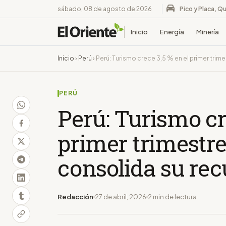
sábado, 08 de agosto de 2026
Pico y Placa, Qu
Inicio
Energía
Minería
Inicio
›
Perú
›
Perú: Turismo crece 3,5 % en el primer trim
PERÚ
Perú: Turismo cr
primer trimestre
consolida su re
Redacción
27 de abril, 2026
2 min de lectura