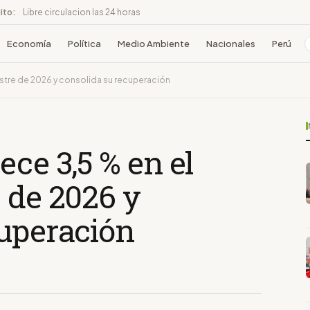
ito:
Libre circulacion las 24 horas
Economía
Política
Medio Ambiente
Nacionales
Perú
estre de 2026 y consolida su recuperación
ece 3,5 % en el
 de 2026 y
cuperación