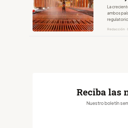
La crecient
ambos país
regulatorio
Redacción · 0
Reciba las 
Nuestro boletín sem