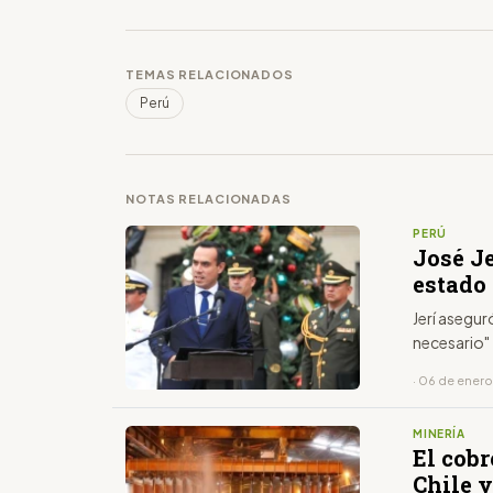
TEMAS RELACIONADOS
Perú
NOTAS RELACIONADAS
PERÚ
José J
estado
Jerí asegur
necesario"
· 06 de ener
MINERÍA
El cobr
Chile y