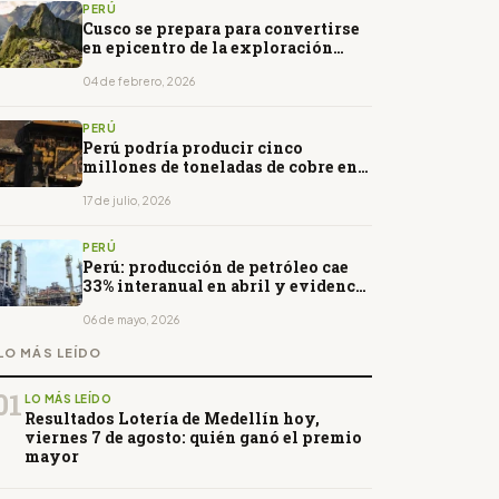
PERÚ
Cusco se prepara para convertirse
en epicentro de la exploración
geológica minera en Perú
04 de febrero, 2026
PERÚ
Perú podría producir cinco
millones de toneladas de cobre en
ocho años
17 de julio, 2026
PERÚ
Perú: producción de petróleo cae
33% interanual en abril y evidencia
crisis en el sector
06 de mayo, 2026
LO MÁS LEÍDO
01
LO MÁS LEÍDO
Resultados Lotería de Medellín hoy,
viernes 7 de agosto: quién ganó el premio
mayor