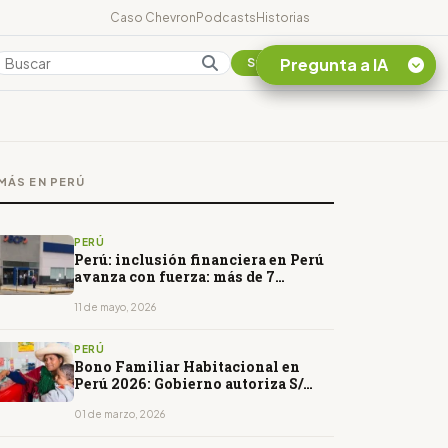
Caso Chevron
Podcasts
Historias
Pregunta a IA
Colombia
Suscribirse
Quiero Información
sobre el Caso
MÁS EN PERÚ
Chevron Ecuador
Listar destinos
turísticos de la
PERÚ
Amazonia Ecuatoriana
Perú: inclusión financiera en Perú
avanza con fuerza: más de 7
¿En que consiste la
millones ingresaron al sistema
tasa minera que rige en
formal desde 2020
11 de mayo, 2026
Ecuador?
PERÚ
Bono Familiar Habitacional en
Perú 2026: Gobierno autoriza S/
4144 millones para nuevas
transferencias
01 de marzo, 2026