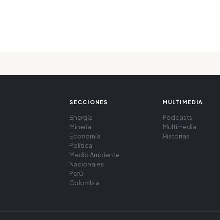
SECCIONES
MULTIMEDIA
Energía
Podcasts
Minería
Multimedia
Economía
Historias
Política
Medio Ambiente
Nacionales
Perú
Colombia