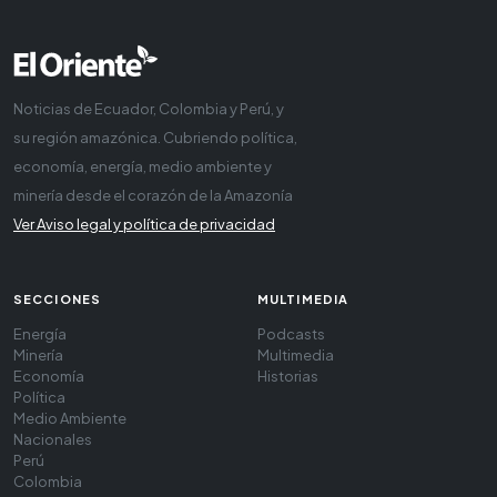
Noticias de Ecuador, Colombia y Perú, y
su región amazónica. Cubriendo política,
economía, energía, medio ambiente y
minería desde el corazón de la Amazonía
Ver Aviso legal y política de privacidad
SECCIONES
MULTIMEDIA
Energía
Podcasts
Minería
Multimedia
Economía
Historias
Política
Medio Ambiente
Nacionales
Perú
Colombia