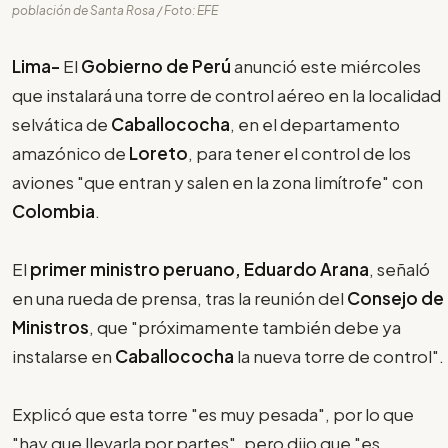
población de Santa Rosa / Foto: EFE
Lima-
El
Gobierno de Perú
anunció este miércoles
que instalará una torre de control aéreo en la localidad
selvática de
Caballococha
, en el departamento
amazónico de
Loreto
, para tener el control de los
aviones "que entran y salen en la zona limítrofe" con
Colombia
.
El
primer ministro peruano, Eduardo Arana
, señaló
en una rueda de prensa, tras la reunión del
Consejo de
Ministros
, que "próximamente también debe ya
instalarse en
Caballococha
la nueva torre de control".
Explicó que esta torre "es muy pesada", por lo que
"hay que llevarla por partes", pero dijo que "es