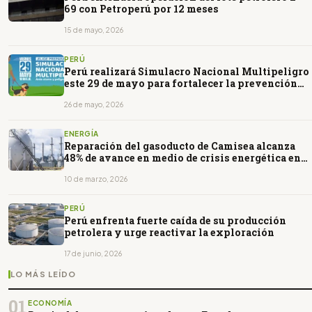
69 con Petroperú por 12 meses
15 de mayo, 2026
PERÚ
Perú realizará Simulacro Nacional Multipeligro
este 29 de mayo para fortalecer la prevención
ante desastres
26 de mayo, 2026
ENERGÍA
Reparación del gasoducto de Camisea alcanza
48% de avance en medio de crisis energética en
Perú
10 de marzo, 2026
PERÚ
Perú enfrenta fuerte caída de su producción
petrolera y urge reactivar la exploración
17 de junio, 2026
LO MÁS LEÍDO
01
ECONOMÍA