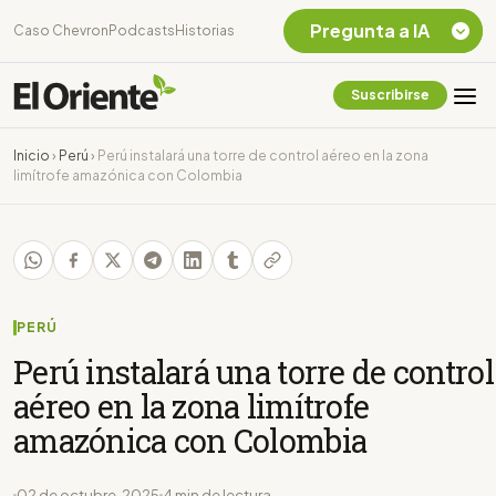
Pregunta a IA
Caso Chevron
Podcasts
Historias
Suscribirse
Quiero Información
sobre el Caso
Inicio
›
Perú
›
Perú instalará una torre de control aéreo en la zona
Chevron Ecuador
limítrofe amazónica con Colombia
Listar destinos
turísticos de la
Amazonia Ecuatoriana
¿En que consiste la
tasa minera que rige en
Ecuador?
PERÚ
Perú instalará una torre de control
aéreo en la zona limítrofe
amazónica con Colombia
02 de octubre, 2025
4 min de lectura