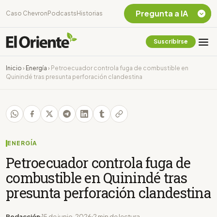
Pregunta a IA
Caso Chevron
Podcasts
Historias
Suscribirse
Quiero Información
sobre el Caso
Inicio
›
Energía
›
Petroecuador controla fuga de combustible en
Chevron Ecuador
Quinindé tras presunta perforación clandestina
Listar destinos
turísticos de la
Amazonia Ecuatoriana
¿En que consiste la
tasa minera que rige en
Ecuador?
ENERGÍA
Petroecuador controla fuga de
combustible en Quinindé tras
presunta perforación clandestina
Redacción
15 de junio, 2026
2 min de lectura