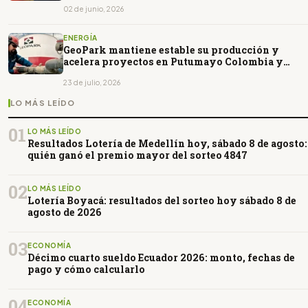
02 de junio, 2026
ENERGÍA
GeoPark mantiene estable su producción y
acelera proyectos en Putumayo Colombia y
Vaca Muerta Argentina
23 de julio, 2026
LO MÁS LEÍDO
01
LO MÁS LEÍDO
Resultados Lotería de Medellín hoy, sábado 8 de agosto:
quién ganó el premio mayor del sorteo 4847
02
LO MÁS LEÍDO
Lotería Boyacá: resultados del sorteo hoy sábado 8 de
agosto de 2026
03
ECONOMÍA
Décimo cuarto sueldo Ecuador 2026: monto, fechas de
pago y cómo calcularlo
04
ECONOMÍA