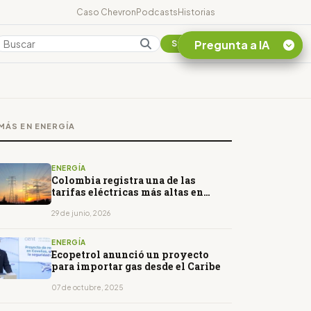
Caso Chevron
Podcasts
Historias
Pregunta a IA
Colombia
Suscribirse
Quiero Información
sobre el Caso
MÁS EN ENERGÍA
Chevron Ecuador
Listar destinos
turísticos de la
ENERGÍA
Amazonia Ecuatoriana
Colombia registra una de las
tarifas eléctricas más altas en
¿En que consiste la
América Latina
tasa minera que rige en
29 de junio, 2026
Ecuador?
ENERGÍA
Ecopetrol anunció un proyecto
para importar gas desde el Caribe
07 de octubre, 2025