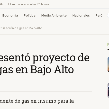
ito:
Libre circulacion las 24 horas
Economía
Política
Medio Ambiente
Nacionales
Perú
ilización de gas en Bajo Alto
esentó proyecto de
gas en Bajo Alto
edente de gas en insumo para la