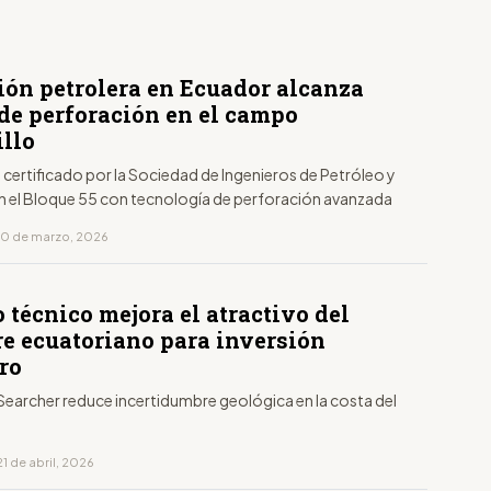
ión petrolera en Ecuador alcanza
 de perforación en el campo
llo
e certificado por la Sociedad de Ingenieros de Petróleo y
 en el Bloque 55 con tecnología de perforación avanzada
10 de marzo, 2026
 técnico mejora el atractivo del
re ecuatoriano para inversión
ro
 Searcher reduce incertidumbre geológica en la costa del
1 de abril, 2026