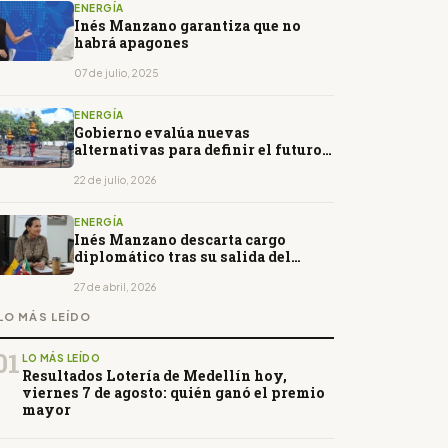
ENERGÍA
Inés Manzano garantiza que no
habrá apagones
07 de julio, 2025
ENERGÍA
Gobierno evalúa nuevas
alternativas para definir el futuro
del campo Sacha
22 de julio, 2026
ENERGÍA
Inés Manzano descarta cargo
diplomático tras su salida del
Ministerio de Energía
27 de abril, 2026
LO MÁS LEÍDO
01
LO MÁS LEÍDO
Resultados Lotería de Medellín hoy,
viernes 7 de agosto: quién ganó el premio
mayor