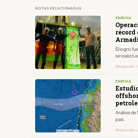
NOTAS RELACIONADAS
ENERGÍA
Operac
récord
Armadi
El logro fu
se realizó
Redacción · 
ENERGÍA
Estudio
offsho
petrole
Análisis de
país.
Redacción · 2