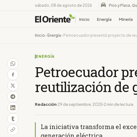
sábado, 08 de agosto de 2026
Pico y Placa, Qu
Inicio
Energía
Minería
Inicio
›
Energía
›
Petroecuador presentó proyecto de reut
ENERGÍA
Petroecuador pr
reutilización de 
Redacción
29 de septiembre, 2025
2 min de lectura
La iniciativa transforma el exc
generación eléctrica