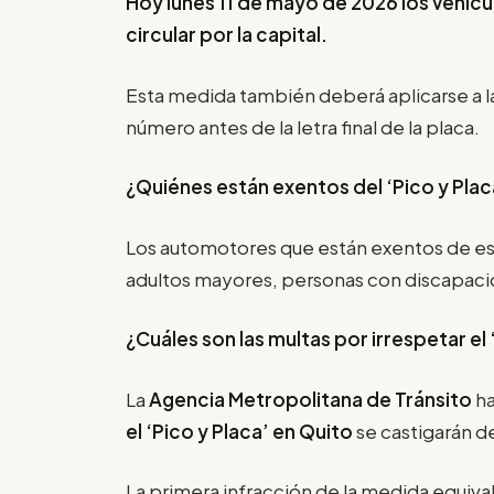
Hoy lunes 11 de mayo de 2026 los vehícu
circular por la capital.
Esta medida también deberá aplicarse a l
número antes de la letra final de la placa.
¿Quiénes están exentos del ‘Pico y Plac
Los automotores que están exentos de es
adultos mayores, personas con discapacida
¿Cuáles son las multas por irrespetar el
La
Agencia Metropolitana de Tránsito
ha
el
‘Pico y Placa’
en Quito
se castigarán de
La primera infracción de la medida equival