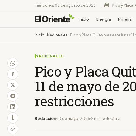
miércoles, 05 de agosto de 2026
Pico y Placa,
Inicio
Energía
Minería
Inicio
›
Nacionales
›
Pico y Placa Quito para este lunes 11
NACIONALES
Pico y Placa Qui
11 de mayo de 20
restricciones
Redacción
10 de mayo, 2026
2 min de lectura