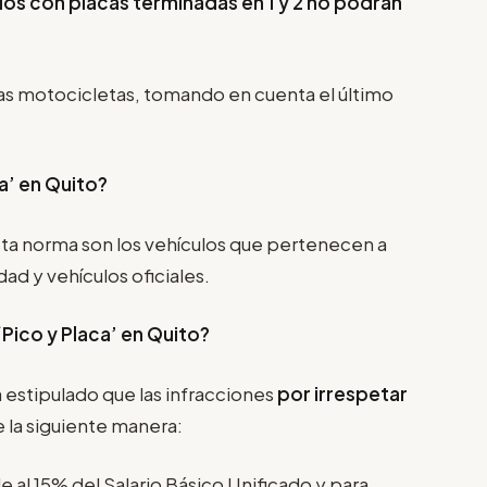
los con placas terminadas en 1 y 2 no podrán
as motocicletas, tomando en cuenta el último
a’ en Quito?
ta norma son los vehículos que pertenecen a
d y vehículos oficiales.
‘Pico y Placa’
en Quito?
 estipulado que las infracciones
por irrespetar
 la siguiente manera:
e al 15% del Salario Básico Unificado y para