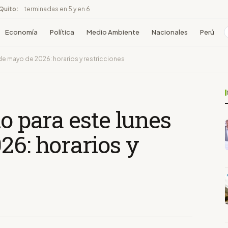
 Quito:
terminadas en 5 y en 6
Economía
Política
Medio Ambiente
Nacionales
Perú
 de mayo de 2026: horarios y restricciones
to para este lunes
26: horarios y