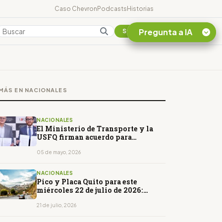
Caso Chevron
Podcasts
Historias
Pregunta a IA
Colombia
Suscribirse
Quiero Información
sobre el Caso
MÁS EN NACIONALES
Chevron Ecuador
Listar destinos
turísticos de la
NACIONALES
Amazonia Ecuatoriana
El Ministerio de Transporte y la
USFQ firman acuerdo para
¿En que consiste la
intervenir carreteras y puentes
tasa minera que rige en
05 de mayo, 2026
Ecuador?
NACIONALES
Pico y Placa Quito para este
miércoles 22 de julio de 2026:
horarios y restricciones
21 de julio, 2026