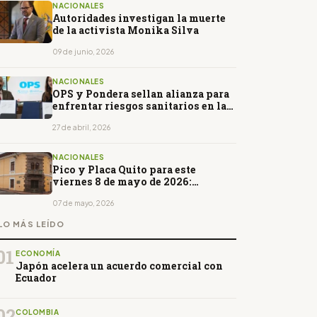
NACIONALES
Autoridades investigan la muerte
de la activista Monika Silva
09 de junio, 2026
NACIONALES
OPS y Pondera sellan alianza para
enfrentar riesgos sanitarios en la
Amazonía ecuatoriana
27 de abril, 2026
NACIONALES
Pico y Placa Quito para este
viernes 8 de mayo de 2026:
horarios y restricciones
07 de mayo, 2026
LO MÁS LEÍDO
01
ECONOMÍA
Japón acelera un acuerdo comercial con
Ecuador
02
COLOMBIA