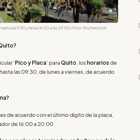
hasta las 9:30 y de las 16:00 a las 20:00 / Foto: Shutterstock
 Quito?
cular ‘
Pico y Placa
’ para
Quito
, los
horarios
de
 hasta las 09:30, de lunes a viernes, de acuerdo
ina?
nes de acuerdo con el último dígito de la placa,
ador de 16:00 a 20:00