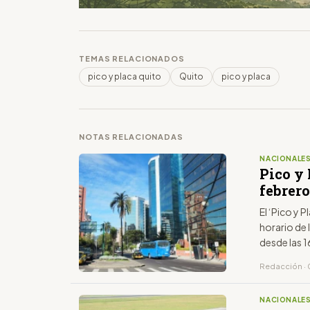
TEMAS RELACIONADOS
pico y placa quito
Quito
pico y placa
NOTAS RELACIONADAS
NACIONALE
Pico y 
febrero
El ‘Pico y P
horario de 
desde las 1
último dígi
Redacción · 
NACIONALE