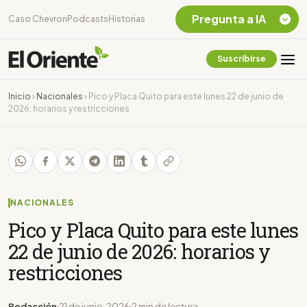
Pregunta a IA
Caso Chevron
Podcasts
Historias
Suscribirse
Quiero Información
sobre el Caso
Inicio
›
Nacionales
›
Pico y Placa Quito para este lunes 22 de junio de
Chevron Ecuador
2026: horarios y restricciones
Listar destinos
turísticos de la
Amazonia Ecuatoriana
¿En que consiste la
tasa minera que rige en
Ecuador?
NACIONALES
Pico y Placa Quito para este lunes
22 de junio de 2026: horarios y
restricciones
Redacción
21 de junio, 2026
2 min de lectura