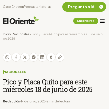
Pregunta a IA
Caso Chevron
Podcasts
Historias
Suscribirse
Quiero Información
sobre el Caso
Inicio
›
Nacionales
›
Pico y Placa Quito para este miércoles 18 de junio
Chevron Ecuador
de 2025
Listar destinos
turísticos de la
Amazonia Ecuatoriana
¿En que consiste la
tasa minera que rige en
Ecuador?
NACIONALES
Pico y Placa Quito para este
miércoles 18 de junio de 2025
Redacción
17 de junio, 2025
2 min de lectura