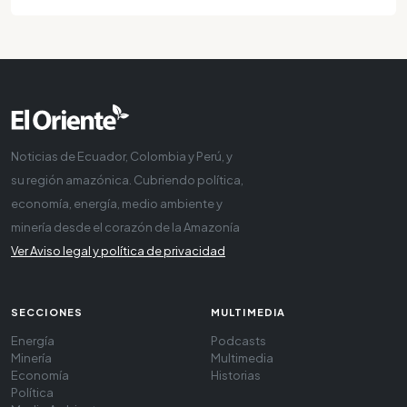
Noticias de Ecuador, Colombia y Perú, y
su región amazónica. Cubriendo política,
economía, energía, medio ambiente y
minería desde el corazón de la Amazonía
Ver Aviso legal y política de privacidad
SECCIONES
MULTIMEDIA
Energía
Podcasts
Minería
Multimedia
Economía
Historias
Política