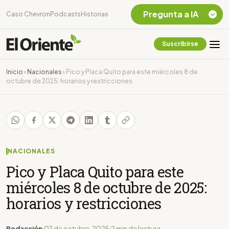
Pregunta a IA
Caso Chevron
Podcasts
Historias
Suscribirse
Quiero Información
sobre el Caso
Inicio
›
Nacionales
›
Pico y Placa Quito para este miércoles 8 de
Chevron Ecuador
octubre de 2025: horarios y restricciones
Listar destinos
turísticos de la
Amazonia Ecuatoriana
¿En que consiste la
tasa minera que rige en
Ecuador?
NACIONALES
Pico y Placa Quito para este
miércoles 8 de octubre de 2025:
horarios y restricciones
Redacción
07 de octubre, 2025
2 min de lectura