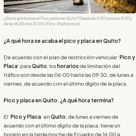
¿Hasta qué hora es el Pico y placa en Quito? Desde las 6:00 hasta las 9:30 y
de las 16:00 a las 20:00 / Foto: Shutterstock
¿A qué hora se acaba el pico y placa en Quito?
De acuerdo con el plan de restricción vehicular ‘
Pico y
Placa
’ para
Quito
, los
horarios
de limitación del
tráfico son desde las 06:00 hasta las 09:30, de lunes a
viernes, de acuerdo con el último dígito de la placa.
Pico y placa en Quito. ¿A qué hora termina?
El ‘
Pico y Placa
’ en
Quito
, de lunes a viernes de
acuerdo con el último dígito de la placa, tiene un
horario en la tarde/noche de Ecuador de 16:00 a