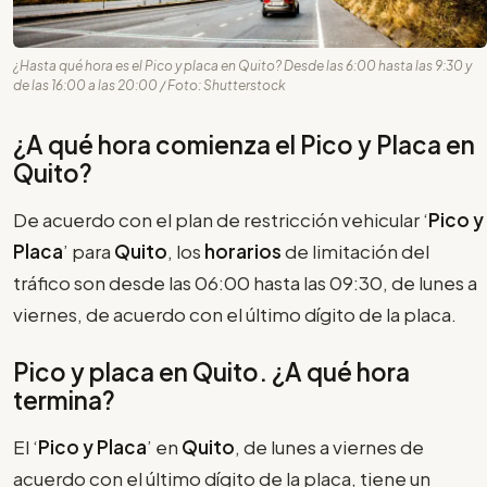
¿Hasta qué hora es el Pico y placa en Quito? Desde las 6:00 hasta las 9:30 y
de las 16:00 a las 20:00 / Foto: Shutterstock
¿A qué hora comienza el Pico y Placa en
Quito?
De acuerdo con el plan de restricción vehicular ‘
Pico y
Placa
’ para
Quito
, los
horarios
de limitación del
tráfico son desde las 06:00 hasta las 09:30, de lunes a
viernes, de acuerdo con el último dígito de la placa.
Pico y placa en Quito. ¿A qué hora
termina?
El ‘
Pico y Placa
’ en
Quito
, de lunes a viernes de
acuerdo con el último dígito de la placa, tiene un