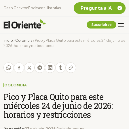
Pregunta a IA
Caso Chevron
Podcasts
Historias
Suscribirse
Quiero Información
sobre el Caso
Inicio
›
Colombia
›
Pico y Placa Quito para este miércoles 24 de junio de
Chevron Ecuador
2026: horarios y restricciones
Listar destinos
turísticos de la
Amazonia Ecuatoriana
¿En que consiste la
tasa minera que rige en
Ecuador?
COLOMBIA
Pico y Placa Quito para este
miércoles 24 de junio de 2026:
horarios y restricciones
Redacción
23 de junio, 2026
2 min de lectura