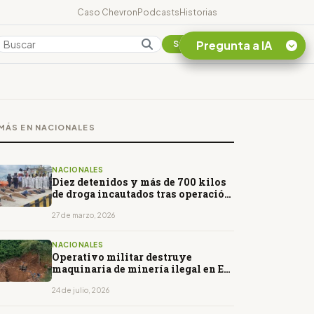
Caso Chevron
Podcasts
Historias
Pregunta a IA
Colombia
Suscribirse
Quiero Información
sobre el Caso
MÁS EN NACIONALES
Chevron Ecuador
Listar destinos
turísticos de la
NACIONALES
Amazonia Ecuatoriana
Diez detenidos y más de 700 kilos
de droga incautados tras operación
¿En que consiste la
marítima conjunta
tasa minera que rige en
27 de marzo, 2026
Ecuador?
NACIONALES
Operativo militar destruye
maquinaria de minería ilegal en El
Oro
24 de julio, 2026