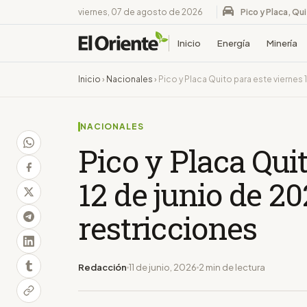
viernes, 07 de agosto de 2026
Pico y Placa, Qu
Inicio
Energía
Minería
Inicio
›
Nacionales
›
Pico y Placa Quito para este viernes 
NACIONALES
Pico y Placa Qui
12 de junio de 20
restricciones
Redacción
11 de junio, 2026
2 min de lectura