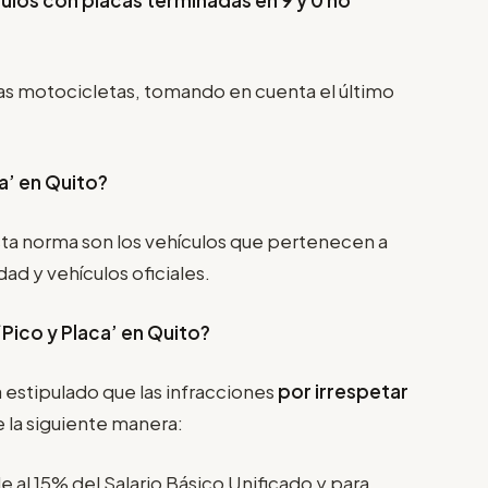
as motocicletas, tomando en cuenta el último
a’ en Quito?
ta norma son los vehículos que pertenecen a
d y vehículos oficiales.
‘Pico y Placa’
en Quito?
 estipulado que las infracciones
por irrespetar
 la siguiente manera:
e al 15% del Salario Básico Unificado y para