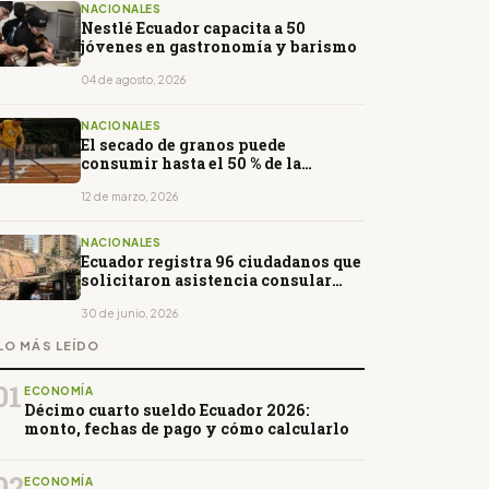
NACIONALES
Nestlé Ecuador capacita a 50
jóvenes en gastronomía y barismo
04 de agosto, 2026
NACIONALES
El secado de granos puede
consumir hasta el 50 % de la
energía en la producción agrícola
12 de marzo, 2026
NACIONALES
Ecuador registra 96 ciudadanos que
solicitaron asistencia consular
desde Venezuela
30 de junio, 2026
LO MÁS LEÍDO
01
ECONOMÍA
Décimo cuarto sueldo Ecuador 2026:
monto, fechas de pago y cómo calcularlo
02
ECONOMÍA