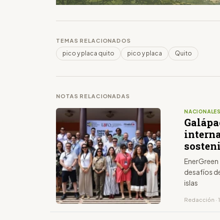
TEMAS RELACIONADOS
pico y placa quito
pico y placa
Quito
NOTAS RELACIONADAS
NACIONALE
Galápa
intern
sosten
EnerGreen 
desafíos de
islas
Redacción · 1