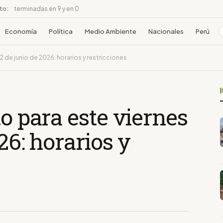
ito:
terminadas en 9 y en 0
Economía
Política
Medio Ambiente
Nacionales
Perú
12 de junio de 2026: horarios y restricciones
to para este viernes
26: horarios y