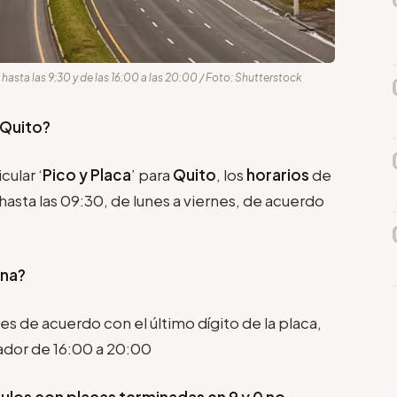
hasta las 9:30 y de las 16:00 a las 20:00 / Foto: Shutterstock
 Quito?
cular ‘
Pico y Placa
’ para
Quito
, los
horarios
de
 hasta las 09:30, de lunes a viernes, de acuerdo
ina?
nes de acuerdo con el último dígito de la placa,
ador de 16:00 a 20:00
culos con placas terminadas en 9 y 0 no