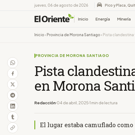
jueves, 06 de agosto de 2026
Pico y Placa, Qui
Inicio
Energía
Minería
Inicio
›
Provincia de Morona Santiago
›
Pista clandestina
PROVINCIA DE MORONA SANTIAGO
Pista clandestina
en Morona Sant
Redacción
04 de abril, 2025
1 min de lectura
El lugar estaba camuflado como 