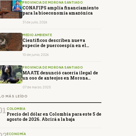
PROVINCIA DE MORONA SANTIAGO
CONAFIPS amplía financiamiento
para la bioeconomía amazónica
31 de julio, 2026
MEDIO AMBIENTE
Científicos describen nueva
especie de puercoespín en el
Parque Nacional Sangay
10 de junio, 2026
PROVINCIA DE MORONA SANTIAGO
MAATE denunció cacería ilegal de
un oso de anteojos en Morona
Santiago
07 de marzo, 2025
LO MÁS LEÍDO
01
COLOMBIA
Precio del dólar en Colombia para este 5 de
agosto de 2026. Abrirá a la baja
02
ECONOMÍA