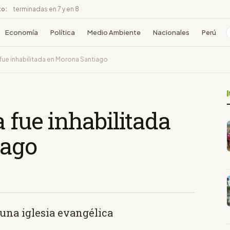
to:
terminadas en 7 y en 8
Economía
Política
Medio Ambiente
Nacionales
Perú
 fue inhabilitada en Morona Santiago
 fue inhabilitada
iago
una iglesia evangélica