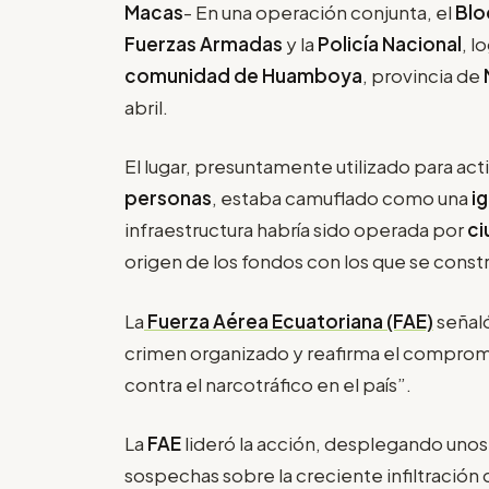
Macas
- En una operación conjunta, el
Blo
Fuerzas Armadas
y la
Policía Nacional
, l
comunidad de Huamboya
, provincia de
abril.
El lugar, presuntamente utilizado para act
personas
, estaba camuflado como una
ig
infraestructura habría sido operada por
ci
origen de los fondos con los que se const
La
Fuerza Aérea Ecuatoriana (FAE)
señaló
crimen organizado y reafirma el compromis
contra el narcotráfico en el país”.
La
FAE
lideró la acción, desplegando unos 
sospechas sobre la creciente infiltración 