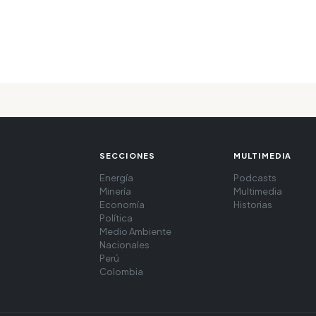
SECCIONES
MULTIMEDIA
Energía
Podcasts
Minería
Multimedia
Economía
Historias
Política
Medio Ambiente
Nacionales
Perú
Colombia