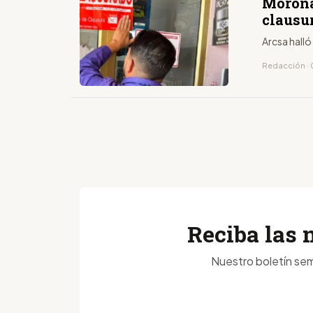
Morona
clausu
Arcsa hall
Redacción · 
Reciba las 
Nuestro boletín sem