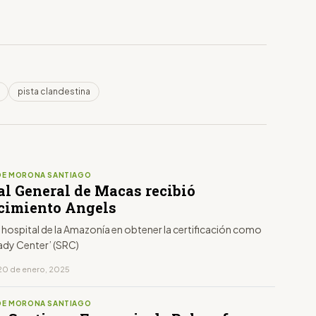
pista clandestina
DE MORONA SANTIAGO
al General de Macas recibió
cimiento Angels
r hospital de la Amazonía en obtener la certificación como
ady Center’ (SRC)
20 de enero, 2025
DE MORONA SANTIAGO