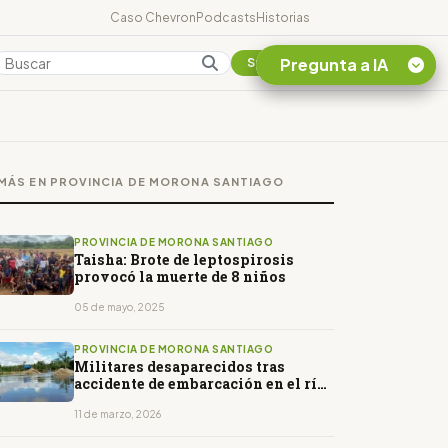
Caso Chevron
Podcasts
Historias
Pregunta a IA
Colombia
Suscribirse
Quiero Información
sobre el Caso
MÁS EN PROVINCIA DE MORONA SANTIAGO
Chevron Ecuador
Listar destinos
turísticos de la
PROVINCIA DE MORONA SANTIAGO
Amazonia Ecuatoriana
Taisha: Brote de leptospirosis
provocó la muerte de 8 niños
¿En que consiste la
tasa minera que rige en
05 de mayo, 2025
Ecuador?
PROVINCIA DE MORONA SANTIAGO
Militares desaparecidos tras
accidente de embarcación en el río
Santiago, en Tiwintza
11 de marzo, 2026