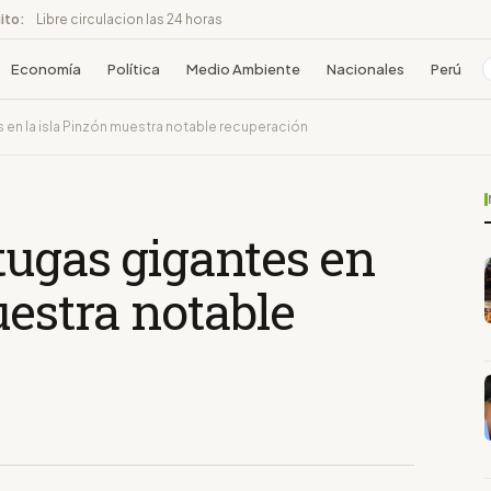
ito:
Libre circulacion las 24 horas
Economía
Política
Medio Ambiente
Nacionales
Perú
 en la isla Pinzón muestra notable recuperación
tugas gigantes en
uestra notable