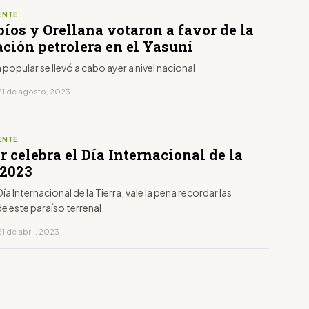
ENTE
íos y Orellana votaron a favor de la
ación petrolera en el Yasuní
 popular se llevó a cabo ayer a nivel nacional
21 de agosto, 2023
ENTE
 celebra el Día Internacional de la
 2023
ía Internacional de la Tierra, vale la pena recordar las
de este paraíso terrenal.
1 de abril, 2023