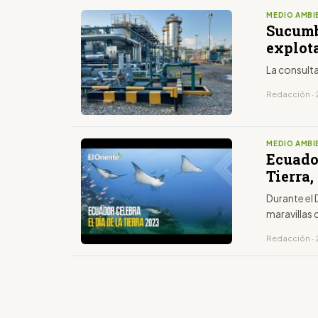
MEDIO AMBI
Sucumb
explot
La consulta
Redacción · 
MEDIO AMBI
Ecuador
Tierra,
Durante el D
maravillas 
Redacción · 2