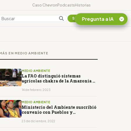
Caso Chevron
Podcasts
Historias
Pregunta a IA
Colombia
Suscribirse
Quiero Información
sobre el Caso
MÁS EN MEDIO AMBIENTE
Chevron Ecuador
Listar destinos
turísticos de la
MEDIO AMBIENTE
Amazonia Ecuatoriana
La FAO distinguió sistemas
agrícolas chakra de la Amazonía y
¿En que consiste la
de los Andes
tasa minera que rige en
14 de febrero, 2023
Ecuador?
MEDIO AMBIENTE
Ministerio del Ambiente suscribió
convenio con Pueblos y
Nacionalidades de la Amazonía
23 de diciembre, 2022