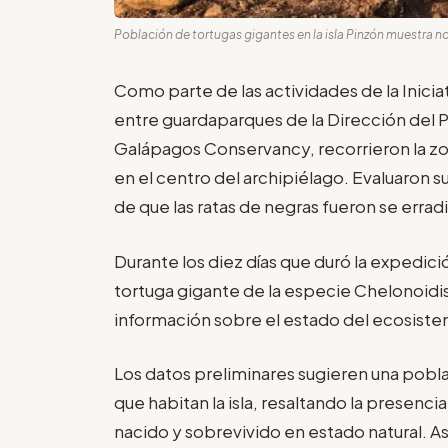
Población de tortugas gigantes en la isla Pinzón muestra n
Como parte de las actividades de la Inici
entre guardaparques de la Dirección del P
Galápagos Conservancy, recorrieron la zon
en el centro del archipiélago. Evaluaron 
de que las ratas de negras fueron se erradic
Durante los diez días que duró la expedic
tortuga gigante de la especie Chelonoidi
información sobre el estado del ecosiste
Los datos preliminares sugieren una pobla
que habitan la isla, resaltando la presenci
nacido y sobrevivido en estado natural. A