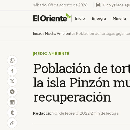
sábado, 08 de agosto de 2026
Pico y Placa, Qu
Inicio
Energía
Minería
Inicio
›
Medio Ambiente
›
Población de tortugas gigantes
MEDIO AMBIENTE
Población de tor
la isla Pinzón m
recuperación
Redacción
01 de febrero, 2022
2 min de lectura