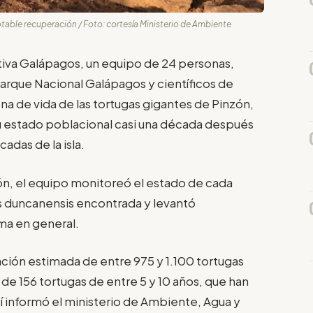
otable recuperación / Foto: cortesía Ministerio de Ambiente
ativa Galápagos, un equipo de 24 personas,
arque Nacional Galápagos y científicos de
a de vida de las tortugas gigantes de Pinzón,
su estado poblacional casi una década después
adas de la isla.
ión, el equipo monitoreó el estado de cada
s duncanensis encontrada y levantó
ma en general.
ción estimada de entre 975 y 1.100 tortugas
a de 156 tortugas de entre 5 y 10 años, que han
sí informó el ministerio de Ambiente, Agua y