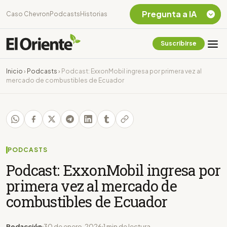
Pregunta a IA
Caso Chevron
Podcasts
Historias
Suscribirse
Quiero Información
sobre el Caso
Inicio
›
Podcasts
›
Podcast: ExxonMobil ingresa por primera vez al
Chevron Ecuador
mercado de combustibles de Ecuador
Listar destinos
turísticos de la
Amazonia Ecuatoriana
¿En que consiste la
tasa minera que rige en
Ecuador?
PODCASTS
Podcast: ExxonMobil ingresa por
primera vez al mercado de
combustibles de Ecuador
Redacción
30 de enero, 2026
1 min de lectura