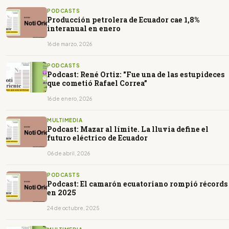
PODCASTS
Producción petrolera de Ecuador cae 1,8%
interanual en enero
16 de marzo, 2026
PODCASTS
Podcast: René Ortiz: "Fue una de las estupideces
que cometió Rafael Correa”
16 de enero, 2026
MULTIMEDIA
Podcast: Mazar al límite. La lluvia define el
futuro eléctrico de Ecuador
06 de abril, 2026
PODCASTS
Podcast: El camarón ecuatoriano rompió récords
en 2025
24 de octubre, 2025