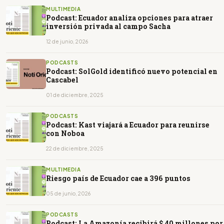
MULTIMEDIA
Podcast: Ecuador analiza opciones para atraer
inversión privada al campo Sacha
12 de junio, 2026
PODCASTS
Podcast: SolGold identificó nuevo potencial en
Cascabel
01 de diciembre, 2025
PODCASTS
Podcast: Kast viajará a Ecuador para reunirse
con Noboa
22 de diciembre, 2025
MULTIMEDIA
Riesgo país de Ecuador cae a 396 puntos
05 de junio, 2026
PODCASTS
Podcast: La Amazonía recibirá $ 40 millones por