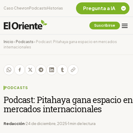
Pregunta a IA
Caso Chevron
Podcasts
Historias
Suscribirse
Quiero Información
sobre el Caso
Inicio
›
Podcasts
›
Podcast: Pitahaya gana espacio en mercados
Chevron Ecuador
internacionales
Listar destinos
turísticos de la
Amazonia Ecuatoriana
¿En que consiste la
tasa minera que rige en
Ecuador?
PODCASTS
Podcast: Pitahaya gana espacio en
mercados internacionales
Redacción
24 de diciembre, 2025
1 min de lectura