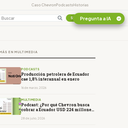
Caso Chevron
Podcasts
Historias
Pregunta a IA
Colombia
Suscribirse
Quiero Información
sobre el Caso
MÁS EN MULTIMEDIA
Chevron Ecuador
Listar destinos
turísticos de la
PODCASTS
Amazonia Ecuatoriana
Producción petrolera de Ecuador
cae 1,8% interanual en enero
¿En que consiste la
tasa minera que rige en
16 de marzo, 2026
Ecuador?
MULTIMEDIA
Podcast: ¿Por qué Chevron busca
cobrar a Ecuador USD 224 millones
en una corte de EE. UU.?
28 de julio, 2026