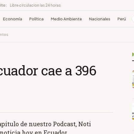
ito:
Libre circulacion las 24 horas
Economía
Política
Medio Ambiente
Nacionales
Perú
untos
cuador cae a 396
apítulo de nuestro Podcast, Noti
 noticia hoy en Ecuador.