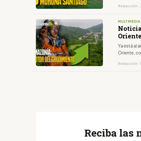
Redacción · 
MULTIMEDIA
Notici
Oriente
Ya está al 
Oriente, c
Redacción · 
Reciba las 