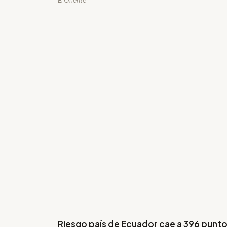
El Oriente
Riesgo país de Ecuador cae a 396 punt