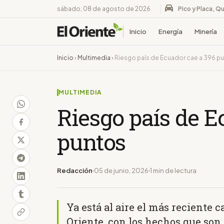
sábado, 08 de agosto de 2026
Pico y Placa, Qu
Inicio
Energía
Minería
Inicio
›
Multimedia
›
Riesgo país de Ecuador cae a 396 p
MULTIMEDIA
Riesgo país de E
puntos
Redacción
05 de junio, 2026
1 min de lectura
Ya está al aire el más reciente c
Oriente, con los hechos que son