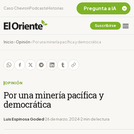
Pregunta a IA
Caso Chevron
Podcasts
Historias
Suscribirse
Quiero Información
sobre el Caso
Inicio
›
Opinión
›
Por una minería pacífica y democrática
Chevron Ecuador
Listar destinos
turísticos de la
Amazonia Ecuatoriana
¿En que consiste la
tasa minera que rige en
OPINIÓN
Ecuador?
Por una minería pacífica y
democrática
Luis Espinosa Goded
26 de marzo, 2024
2 min de lectura