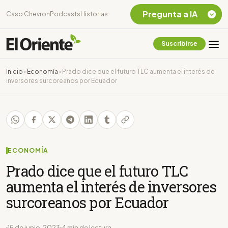
Pregunta a IA
Caso Chevron
Podcasts
Historias
Suscribirse
Quiero Información
sobre el Caso
Inicio
›
Economía
›
Prado dice que el futuro TLC aumenta el interés de
Chevron Ecuador
inversores surcoreanos por Ecuador
Listar destinos
turísticos de la
Amazonia Ecuatoriana
¿En que consiste la
tasa minera que rige en
Ecuador?
ECONOMÍA
Prado dice que el futuro TLC
aumenta el interés de inversores
surcoreanos por Ecuador
15 de junio, 2023
4 min de lectura